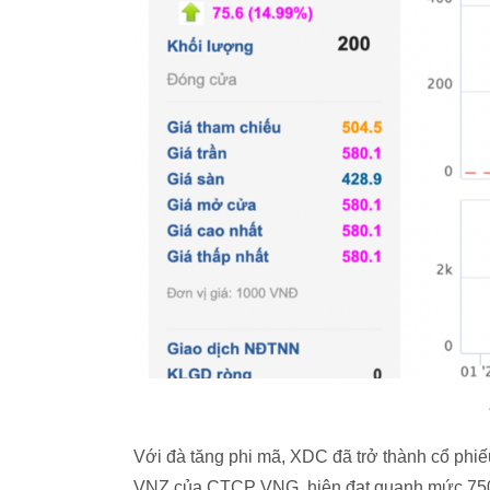
Với đà tăng phi mã, XDC đã trở thành cổ phiếu
VNZ của CTCP VNG, hiện đạt quanh mức 750