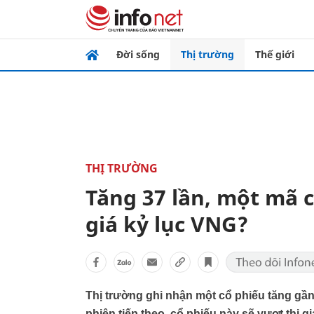
Đời sống
Thị trường
Thế giới
THỊ TRƯỜNG
Tăng 37 lần, một mã 
giá kỷ lục VNG?
Thị trường ghi nhận một cổ phiếu tăng gần
phiên tiếp theo, cổ phiếu này sẽ vượt thị 