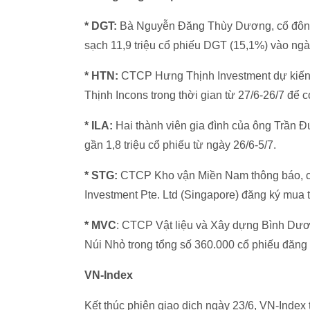
* DGT:
Bà Nguyễn Đăng Thùy Dương, cổ đông 
sạch 11,9 triệu cổ phiếu DGT (15,1%) vào ngà
* HTN:
CTCP Hưng Thịnh Investment dự kiến
Thịnh Incons trong thời gian từ 27/6-26/7 để 
* ILA:
Hai thành viên gia đình của ông Trần 
gần 1,8 triệu cổ phiếu từ ngày 26/6-5/7.
* STG:
CTCP Kho vận Miền Nam thông báo, c
Investment Pte. Ltd (Singapore) đăng ký mua 
* MVC
: CTCP Vật liệu và Xây dựng Bình Dư
Núi Nhỏ trong tổng số 360.000 cổ phiếu đăng k
VN-Index
Kết thúc phiên giao dịch ngày 23/6, VN-Index