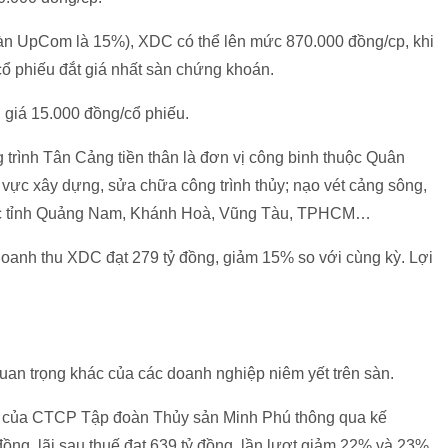
(sàn UpCom là 15%), XDC có thể lên mức 870.000 đồng/cp, khi
ổ phiếu đắt giá nhất sàn chứng khoán.
giá 15.000 đồng/cổ phiếu.
rình Tân Cảng tiền thân là đơn vị công binh thuộc Quân
 vực xây dựng, sửa chữa công trình thủy; nạo vét cảng sông,
các tỉnh Quảng Nam, Khánh Hoà, Vũng Tàu, TPHCM…
doanh thu XDC đạt 279 tỷ đồng, giảm 15% so với cùng kỳ. Lợi
uan trọng khác của các doanh nghiệp niêm yết trên sàn.
của CTCP Tập đoàn Thủy sản Minh Phú thông qua kế
ồng, lãi sau thuế đạt 639 tỷ đồng, lần lượt giảm 22% và 23%