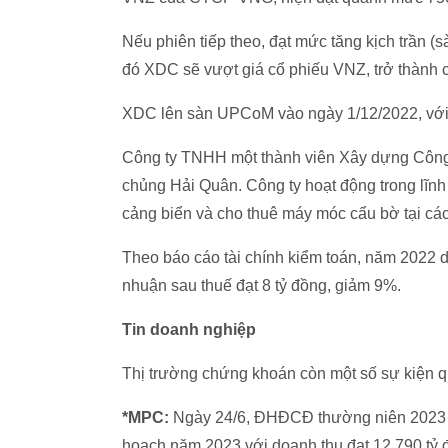
Nếu phiên tiếp theo, đạt mức tăng kịch trần 
đó XDC sẽ vượt giá cổ phiếu VNZ, trở thành c
XDC lên sàn UPCoM vào ngày 1/12/2022, với 
Công ty TNHH một thành viên Xây dựng Công t
chủng Hải Quân. Công ty hoạt động trong lĩnh
cảng biển và cho thuê máy móc cẩu bờ tại 
Theo báo cáo tài chính kiểm toán, năm 2022 
nhuận sau thuế đạt 8 tỷ đồng, giảm 9%.
Tin doanh nghiệp
Thị trường chứng khoán còn một số sự kiện q
*MPC:
Ngày 24/6, ĐHĐCĐ thường niên 2023 
hoạch năm 2023 với doanh thu đạt 12.790 tỷ đ