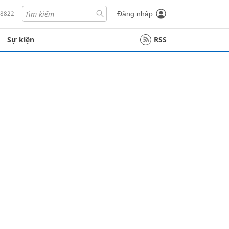
18822
Đăng nhập
Sự kiện
RSS