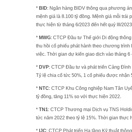
*
BID
: Ngân hàng BIDV thông qua phương án phá
mệnh giá là 8.100 tỷ đồng. Mệnh giá mỗi trái p
thực hiện từ tháng 6/2023 đến hết quý III/2023
*
MWG
: CTCP Đầu tư Thế giới Di động thông
thu hồi cổ phiếu phát hành theo chương trìn
việc. Thời gian dự kiến giao dịch vào tháng 6
*
DVP
: CTCP Đầu tư và phát triển Cảng Đình 
Tỷ lệ chia cổ tức 50%, 1 cổ phiếu được nhận 5
*
NTC
: CTCP Khu Công nghiệp Nam Tân Uyên 
tỷ đồng, tăng 11% so với thực hiện 2022.
*
TN1
: CTCP Thương mại Dịch vụ TNS Holdings
tức năm 2022 theo tỷ lệ 15%. Thời gian thực hi
*
IJC
: CTCP Phát triển Hạ tầng Kỹ thuật thông