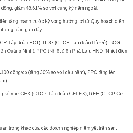
u đồng, giảm 48,61% so với cùng kỳ năm ngoái.
điện tăng mạnh trước kỳ vọng hưởng lợi từ Quy hoạch điện
ng những tuần gần đây.
CTCP Tập đoàn PC1), HDG (CTCP Tập đoàn Hà Đô), BCG
n Quảng Ninh), PPC (Nhiệt điện Phả Lại), HND (Nhiệt điện
8.100 đồng/cp (tăng 30% so với đầu năm), PPC tăng lên
ăm).
g đáng kể như GEX (CTCP Tập đoàn GELEX), REE (CTCP Cơ
uan trọng khác của các doanh nghiệp niêm yết trên sàn.