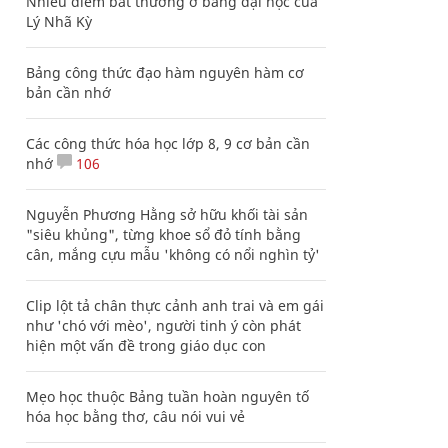
Nhiều điểm bất thường ở bằng đại học của
Lý Nhã Kỳ
Bảng công thức đạo hàm nguyên hàm cơ
bản cần nhớ
Các công thức hóa học lớp 8, 9 cơ bản cần
nhớ
106
Nguyễn Phương Hằng sở hữu khối tài sản
"siêu khủng", từng khoe sổ đỏ tính bằng
cân, mắng cựu mẫu 'không có nổi nghìn tỷ'
Clip lột tả chân thực cảnh anh trai và em gái
như 'chó với mèo', người tinh ý còn phát
hiện một vấn đề trong giáo dục con
Mẹo học thuộc Bảng tuần hoàn nguyên tố
hóa học bằng thơ, câu nói vui vẻ