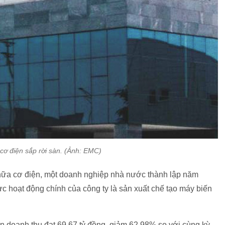
cơ điện sắp rời sàn. (Ảnh: EMC)
hữa cơ điện, một doanh nghiệp nhà nước thành lập năm
c hoạt động chính của công ty là sản xuất chế tạo máy biến
n doanh thu đạt 69,67 tỷ đồng, giảm 62,98% so với cùng kỳ