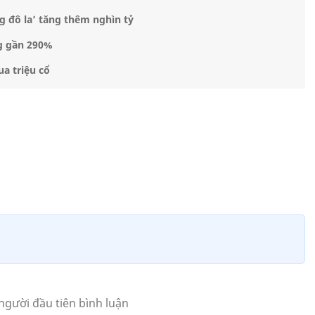
g đô la’ tăng thêm nghìn tỷ
ng gần 290%
a triệu cổ