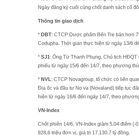
Ngày đăng ký cuối cùng chốt danh sách cổ đôn
Thông tin giao dịch
*
DBT
: CTCP Dược phẩm Bến Tre bán hơn 
Codupha. Thời gian thực hiện từ ngày 13/6 đ
*
SJ1
: Ông Từ Thanh Phụng, Chủ tịch HĐQT
phiếu từ ngày 15/6 đến 14/7, theo phương th
*
NVL
: CTCP Novagroup, tổ chức có liên q
Địa ốc và đầu tư No va (Novaland) tiếp tục đă
hiện từ ngày 16/6 đến ngày 14/7, theo phương
VN-Index
Chốt phiên 14/6, VN-Index giảm 5,04 điểm (-0
928,6 triệu đơn vị, giá trị 17.130,7 tỷ đồng.