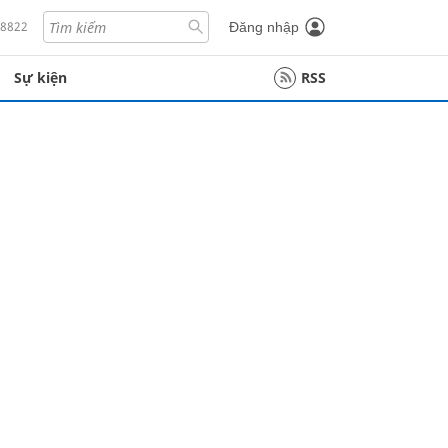
18822
Đăng nhập
Sự kiện
RSS