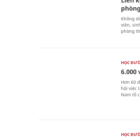
Liên 
phòng
Không dừ
viên, si
phòng th
HỌC ĐƯ
6.000 
Hơn 60 d
hội việc
Nam tổ c
HỌC ĐƯ