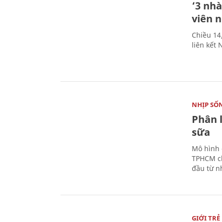
‘3 nhà
viên 
Chiều 14
liên kết
NHỊP SỐ
Phân 
sữa
Mô hình 
TPHCM ch
đầu từ n
GIỚI TRẺ