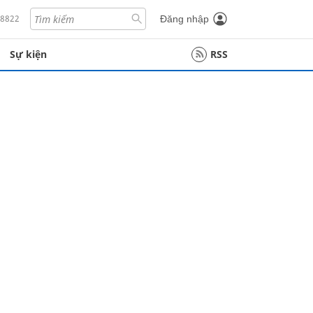
18822
Đăng nhập
Sự kiện
RSS