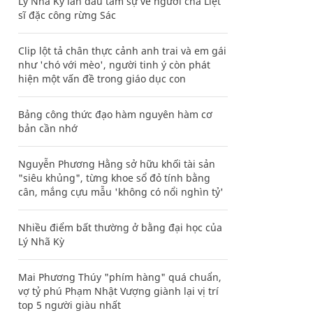
Lý Nhã Kỳ lần đầu tâm sự về người cha Liệt
sĩ đặc công rừng Sác
Clip lột tả chân thực cảnh anh trai và em gái
như 'chó với mèo', người tinh ý còn phát
hiện một vấn đề trong giáo dục con
Bảng công thức đạo hàm nguyên hàm cơ
bản cần nhớ
Nguyễn Phương Hằng sở hữu khối tài sản
"siêu khủng", từng khoe sổ đỏ tính bằng
cân, mắng cựu mẫu 'không có nổi nghìn tỷ'
Nhiều điểm bất thường ở bằng đại học của
Lý Nhã Kỳ
Mai Phương Thúy "phím hàng" quá chuẩn,
vợ tỷ phú Phạm Nhật Vượng giành lại vị trí
top 5 người giàu nhất