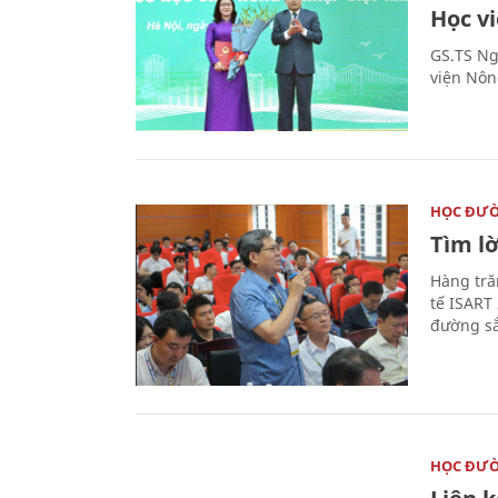
Học v
GS.TS Ng
viện Nôn
HỌC ĐƯ
Tìm lờ
Hàng tră
tế ISART
đường sắ
HỌC ĐƯ