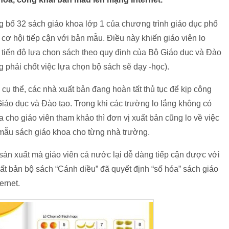
 bố 32 sách giáo khoa lớp 1 của chương trình giáo dục phổ
cơ hội tiếp cận với bản mẫu. Điều này khiến giáo viên lo
p tiến độ lựa chọn sách theo quy định của Bộ Giáo dục và Đào
g phải chốt việc lựa chọn bộ sách sẽ dạy -học).
cụ thể, các nhà xuất bản đang hoàn tất thủ tục để kịp công
Giáo dục và Đào tạo. Trong khi các trường lo lắng không có
 cho giáo viên tham khảo thì đơn vị xuất bản cũng lo về việc
 mẫu sách giáo khoa cho từng nhà trường.
 sản xuất mà giáo viên cả nước lại dễ dàng tiếp cận được với
ất bản bộ sách “Cánh diều” đã quyết định “số hóa” sách giáo
ernet.