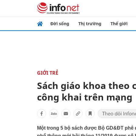
Đời sống
Thị trường
Thế giới
GIỚI TRẺ
Sách giáo khoa theo 
công khai trên mạng
Một trong 5 bộ sách được Bộ GD&ĐT phê d
phổ thông mới hồi tháng 11/2019 được số h