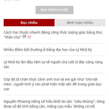
XEM THÊM BÀI VIẾT
Đọc nhiều
Bình luận nhiều
Cách học thuộc nhanh Bảng công thức lượng giác bằng thơ,
"thần chú"
17
Nhiều điểm bất thường ở bằng đại học của Lý Nhã Kỳ
Lý Nhã Kỳ lần đầu tâm sự về người cha Liệt sĩ đặc công rừng
Sác
Clip lột tả chân thực cảnh anh trai và em gái như 'chó với
mèo', người tinh ý còn phát hiện một vấn đề trong giáo dục
con
Nguyễn Phương Hằng sở hữu khối tài sản "siêu khủng", từng
khoe sổ đỏ tính bằng cân, mắng cựu mẫu 'không có nổi