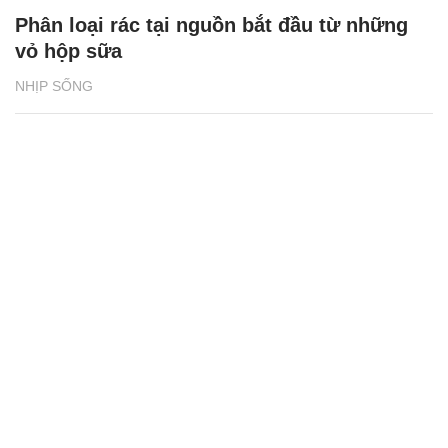
Phân loại rác tại nguồn bắt đầu từ những
vỏ hộp sữa
NHỊP SỐNG