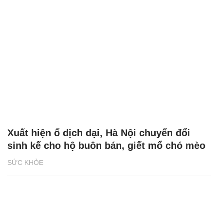
Xuất hiện ổ dịch dại, Hà Nội chuyển đổi
sinh kế cho hộ buôn bán, giết mổ chó mèo
SỨC KHỎE