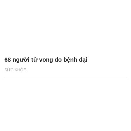
68 người tử vong do bệnh dại
SỨC KHỎE