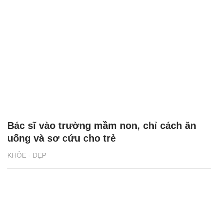
Bác sĩ vào trường mầm non, chỉ cách ăn
uống và sơ cứu cho trẻ
KHỎE - ĐẸP