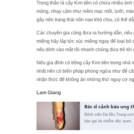
Trong thân lá cây Kim tiền có chứa nhiều tinh 
mỏng, nhạy cảm như niêm mạc môi, lưỡi, màng 
gây nên trạng thái nôn nao khó chịu, có thể d
Các chuyên gia cũng đưa ra hướng dẫn, nếu p
miệng hãy lập tức xúc miệng ngay để loại bỏ 
nếu dính vào mắt rồi nhanh chóng đưa trẻ tới 
Nếu gia đình có trồng cây Kim tiền trong nhà 
nhất nên có biện pháp phòng ngừa như để cây 
nhận thức để không ăn những thứ nguy cơ ng
Lam Giang
Bác sĩ cảnh báo ung 
Bệnh viện Da liễu Trung ươn
bào gai do nhiễm độc asen. 