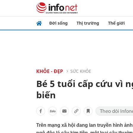
Đời sống
Thị trường
Thế giới
KHỎE - ĐẸP
SỨC KHỎE
Bé 5 tuổi cấp cứu vì 
biến
Trên mạng xã hội đang lan truyền hình ảnh 
ngộ độc lá cây kim tiền, một loại cây thườ