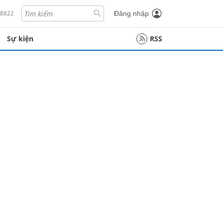
18822
Đăng nhập
Sự kiện
RSS