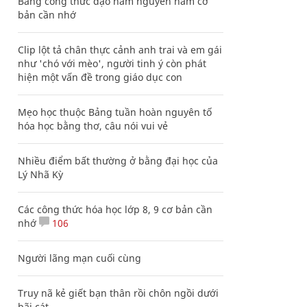
Bảng công thức đạo hàm nguyên hàm cơ
bản cần nhớ
Clip lột tả chân thực cảnh anh trai và em gái
như 'chó với mèo', người tinh ý còn phát
hiện một vấn đề trong giáo dục con
Mẹo học thuộc Bảng tuần hoàn nguyên tố
hóa học bằng thơ, câu nói vui vẻ
Nhiều điểm bất thường ở bằng đại học của
Lý Nhã Kỳ
Các công thức hóa học lớp 8, 9 cơ bản cần
nhớ
106
Người lãng mạn cuối cùng
Truy nã kẻ giết bạn thân rồi chôn ngồi dưới
bãi cát