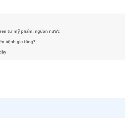
 asen từ mỹ phẩm, nguồn nước
ến bệnh gia tăng?
dày