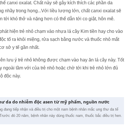
thể canxi oxalat. Chất này sẽ gây kích thích các phần da
nhầy trong họng...Với liều lượng lớn, chất canxi oxalat sẽ
ẫn tới khó thở và nặng hơn có thể dẫn tới co giật, hôn mê.
hát hiện trẻ nhỏ chạm vào nhựa lá cây Kim tiền hay cho vào
độc tố ra khỏi miệng, rửa sạch bằng nước và thuốc nhỏ mắt
cơ sở y tế gần nhất.
nên lưu ý trẻ nhỏ không được chạm vào hay ăn lá cây này. Tốt
ngoài tầm với của trẻ nhỏ hoặc chờ tới khi trẻ nhỏ lớn đủ
ộ độc này.
thư da do nhiễm độc asen từ mỹ phẩm, nguồn nước
g đang tiếp nhận và điều trị cho một nam bệnh nhân mắc ung thư da tế
Trước đó 20 năm, bệnh nhân này dùng thuốc nam, thuốc bắc điều trị hen.