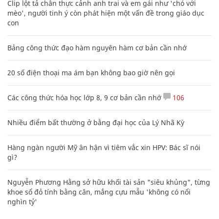
Clip lột tả chân thực cảnh anh trai và em gái như 'chó với
mèo', người tinh ý còn phát hiện một vấn đề trong giáo dục
con
Bảng công thức đạo hàm nguyên hàm cơ bản cần nhớ
20 số điện thoại ma ám bạn không bao giờ nên gọi
Các công thức hóa học lớp 8, 9 cơ bản cần nhớ
106
Nhiều điểm bất thường ở bằng đại học của Lý Nhã Kỳ
Hàng ngàn người Mỹ ân hận vì tiêm vắc xin HPV: Bác sĩ nói
gì?
Nguyễn Phương Hằng sở hữu khối tài sản "siêu khủng", từng
khoe sổ đỏ tính bằng cân, mắng cựu mẫu 'không có nổi
nghìn tỷ'