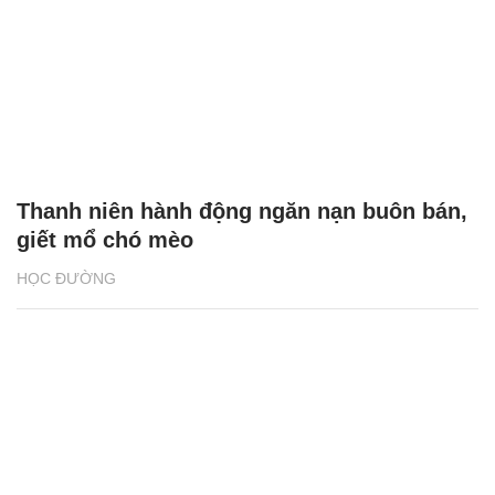
Thanh niên hành động ngăn nạn buôn bán,
giết mổ chó mèo
HỌC ĐƯỜNG