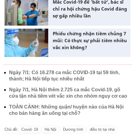
Mắc Covid-19 để 'bất tử', bác sĩ
chỉ ra hội chứng hậu Covid đáng
sợ gấp nhiều lần
Phiếu chứng nhận tiêm chủng 7
mũi: Có thực sự phải tiêm nhiều
vắc xin không?
Ngày 7/1: Có 16.278 ca mắc COVID-19 tại 59 tỉnh,
thành; Hà Nội tiếp tục nhiều nhất
Ngày 7/1, Hà Nội thêm 2.725 ca mắc Covid-19, gõ
cửa tận nhà tiêm vét vắc xin cho nhóm nguy cơ cao
TOÀN CẢNH: Những quận/ huyện nào của Hà Nội
cho bán hàng ăn uống tại chỗ?
Chủ đề:
Covid- 19
Hà Nội
Dương tính
điều trị tại nhà