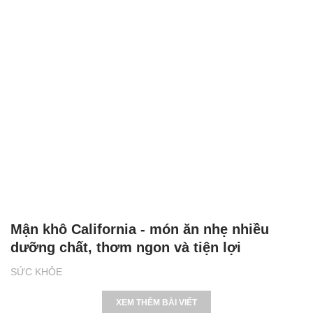
Mận khô California - món ăn nhẹ nhiều
dưỡng chất, thơm ngon và tiện lợi
SỨC KHỎE
XEM THÊM BÀI VIẾT