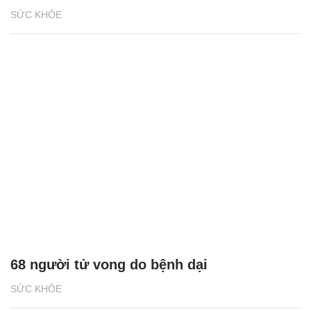
SỨC KHỎE
68 người tử vong do bệnh dại
SỨC KHỎE