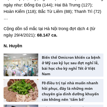
ngày như: Đống Đa (144); Hai Bà Trưng (127);
Hoàn Kiếm (118); Bắc Từ Liêm (88); Thanh Trì (72)
…
Cộng dồn số mắc tại Hà Nội trong đợt dịch 4 (từ
ngày 29/4/2021):
68.147 ca.
N. Huyền
Biến thể Omicron khiến ca bệnh
ở Mỹ cao kỷ lục sau đợt nghỉ lễ,
bài học cho kỳ nghỉ Tết ở Việt
Nam
F0 điều trị tại nhà muốn nhanh
hồi phục, đây là những món
chuyên gia dinh dưỡng khuyến
cáo không nên 'tẩm bổ'