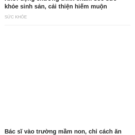
khỏe sinh sản, cải thiện hiếm muộn
SỨC KHỎE
Bác sĩ vào trường mầm non, chỉ cách ăn