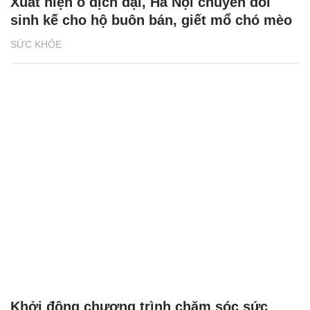
Xuất hiện ổ dịch dại, Hà Nội chuyển đổi
sinh kế cho hộ buôn bán, giết mổ chó mèo
SỨC KHỎE
Khởi động chương trình chăm sóc sức