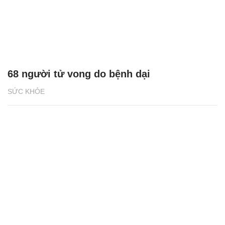
68 người tử vong do bệnh dại
SỨC KHỎE