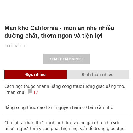
Mận khô California - món ăn nhẹ nhiều
dưỡng chất, thơm ngon và tiện lợi
SỨC KHỎE
XEM THÊM BÀI VIẾT
Đọc nhiều
Bình luận nhiều
Cách học thuộc nhanh Bảng công thức lượng giác bằng thơ,
"thần chú"
17
Bảng công thức đạo hàm nguyên hàm cơ bản cần nhớ
Clip lột tả chân thực cảnh anh trai và em gái như 'chó với
mèo', người tinh ý còn phát hiện một vấn đề trong giáo dục