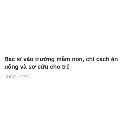
Bác sĩ vào trường mầm non, chỉ cách ăn
uống và sơ cứu cho trẻ
KHỎE - ĐẸP