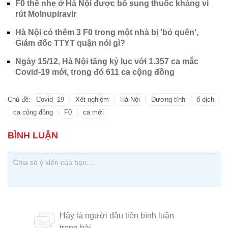
F0 thể nhẹ ở Hà Nội được bổ sung thuốc kháng vi
rút Molnupiravir
Hà Nội có thêm 3 F0 trong một nhà bị 'bỏ quên',
Giám đốc TTYT quận nói gì?
Ngày 15/12, Hà Nội tăng kỷ lục với 1.357 ca mắc
Covid-19 mới, trong đó 611 ca cộng đồng
Chủ đề:
Covid- 19
Xét nghiệm
Hà Nội
Dương tính
ổ dịch
ca cộng đồng
F0
ca mới