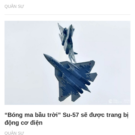
QUÂN SỰ
“Bóng ma bầu trời” Su-57 sẽ được trang bị
động cơ điện
QUÂN SỰ