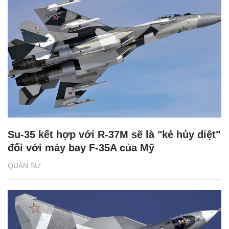
Su-35 kết hợp với R-37M sẽ là "kẻ hủy diệt"
đối với máy bay F-35A của Mỹ
QUÂN SỰ