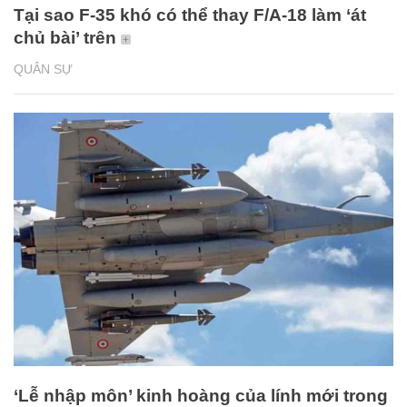
Tại sao F-35 khó có thể thay F/A-18 làm ‘át
chủ bài’ trên
QUÂN SỰ
‘Lễ nhập môn’ kinh hoàng của lính mới trong