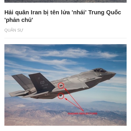
Hải quân Iran bị tên lửa 'nhái' Trung Quốc
'phản chủ'
QUÂN SỰ