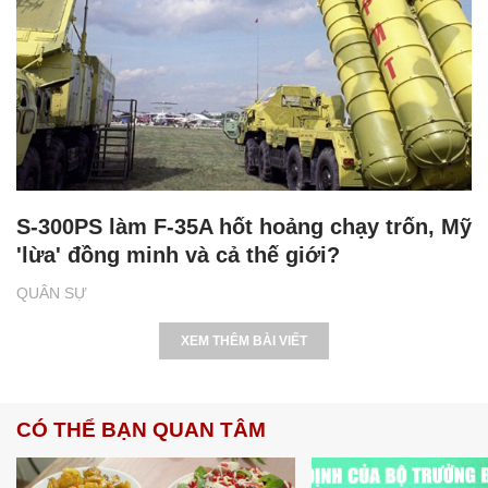
S-300PS làm F-35A hốt hoảng chạy trốn, Mỹ
'lừa' đồng minh và cả thế giới?
QUÂN SỰ
XEM THÊM BÀI VIẾT
CÓ THỂ BẠN QUAN TÂM