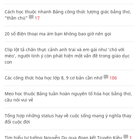
Cách học thuộc nhanh Bảng công thức lượng giác bằng thơ,
"thần chú"
17
20 số điện thoại ma ám bạn không bao giờ nên gọi
Clip lột tả chân thực cảnh anh trai và em gái như 'chó với
mèo', người tinh ý còn phát hiện một vấn đề trong giáo dục
con
Các công thức hóa học lớp 8, 9 cơ bản cần nhớ
106
Mẹo học thuộc Bảng tuần hoàn nguyên tố hóa học bằng thơ,
câu nói vui vẻ
Tổng hợp những status hay về cuộc sống mang ý nghĩa thay
đổi cuộc đời
Tìm hiểu tư tưởng Nguyễn Du qua đoạn kết Truyện Kiều
1