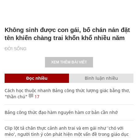
Không sinh được con gái, bố chán nản đặt
tên khiến chàng trai khốn khổ nhiều năm
ĐỜI SỐNG
XEM THÊM BÀI VIẾT
Đọc nhiều
Bình luận nhiều
Cách học thuộc nhanh Bảng công thức lượng giác bằng thơ,
"thần chú"
17
Bảng công thức đạo hàm nguyên hàm cơ bản cần nhớ
Clip lột tả chân thực cảnh anh trai và em gái như 'chó với
mèo', người tinh ý còn phát hiện một vấn đề trong giáo dục