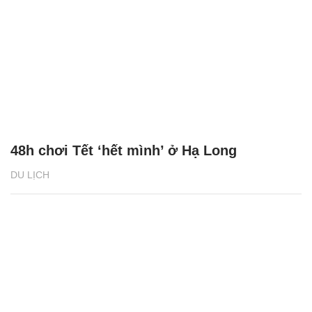
48h chơi Tết ‘hết mình’ ở Hạ Long
DU LỊCH