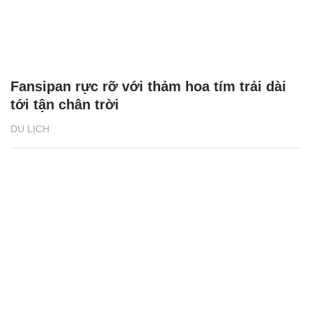
Fansipan rực rỡ với thảm hoa tím trải dài
tới tận chân trời
DU LỊCH