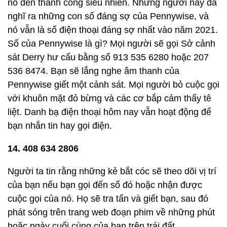
nó đến thành công siêu nhiên. Những người này đã
nghĩ ra những con số đáng sợ của Pennywise, và
nó vẫn là số điện thoại đáng sợ nhất vào năm 2021.
Số của Pennywise là gì? Mọi người sẽ gọi Sở cảnh
sát Derry hư cấu bằng số 913 535 6280 hoặc 207
536 8474. Bạn sẽ lắng nghe âm thanh của
Pennywise giết một cảnh sát. Mọi người bỏ cuộc gọi
với khuôn mặt đỏ bừng và các cơ bắp cảm thấy tê
liệt. Danh bạ điện thoại hôm nay vẫn hoạt động để
bạn nhắn tin hay gọi điện.
14. 408 634 2806
Người ta tin rằng những kẻ bắt cóc sẽ theo dõi vị trí
của bạn nếu bạn gọi đến số đó hoặc nhận được
cuộc gọi của nó. Họ sẽ tra tấn và giết bạn, sau đó
phát sóng trên trang web đoạn phim về những phút
hoặc ngày cuối cùng của bạn trên trái đất.