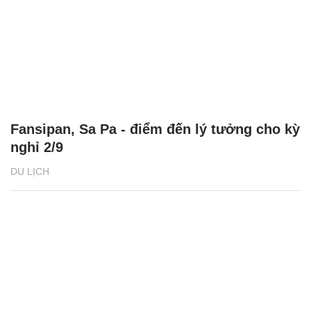
Fansipan, Sa Pa - điểm đến lý tưởng cho kỳ
nghỉ 2/9
DU LỊCH