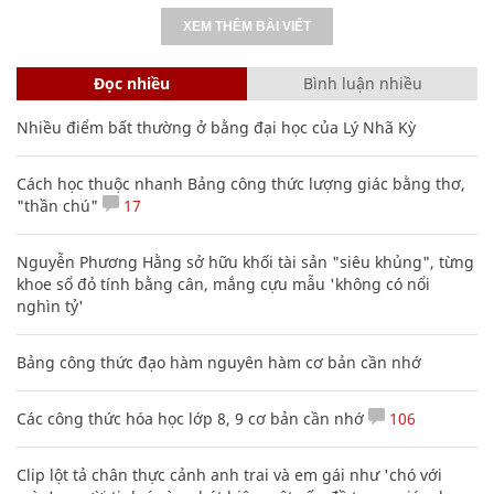
XEM THÊM BÀI VIẾT
Đọc nhiều
Bình luận nhiều
Nhiều điểm bất thường ở bằng đại học của Lý Nhã Kỳ
Cách học thuộc nhanh Bảng công thức lượng giác bằng thơ,
"thần chú"
17
Nguyễn Phương Hằng sở hữu khối tài sản "siêu khủng", từng
khoe sổ đỏ tính bằng cân, mắng cựu mẫu 'không có nổi
nghìn tỷ'
Bảng công thức đạo hàm nguyên hàm cơ bản cần nhớ
Các công thức hóa học lớp 8, 9 cơ bản cần nhớ
106
Clip lột tả chân thực cảnh anh trai và em gái như 'chó với