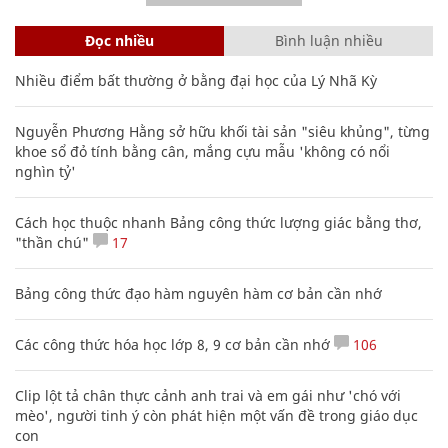
Đọc nhiều
Bình luận nhiều
Nhiều điểm bất thường ở bằng đại học của Lý Nhã Kỳ
Nguyễn Phương Hằng sở hữu khối tài sản "siêu khủng", từng
khoe sổ đỏ tính bằng cân, mắng cựu mẫu 'không có nổi
nghìn tỷ'
Cách học thuộc nhanh Bảng công thức lượng giác bằng thơ,
"thần chú"
17
Bảng công thức đạo hàm nguyên hàm cơ bản cần nhớ
Các công thức hóa học lớp 8, 9 cơ bản cần nhớ
106
Clip lột tả chân thực cảnh anh trai và em gái như 'chó với
mèo', người tinh ý còn phát hiện một vấn đề trong giáo dục
con