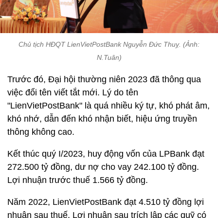
Chủ tịch HĐQT LienVietPostBank Nguyễn Đức Thuỵ. (Ảnh:
N.Tuân)
Trước đó, Đại hội thường niên 2023 đã thông qua
việc đổi tên viết tắt mới. Lý do tên
"LienVietPostBank" là quá nhiều ký tự, khó phát âm,
khó nhớ, dẫn đến khó nhận biết, hiệu ứng truyền
thông không cao.
Kết thúc quý I/2023, huy động vốn của LPBank đạt
272.500 tỷ đồng, dư nợ cho vay 242.100 tỷ đồng.
Lợi nhuận trước thuế 1.566 tỷ đồng.
Năm 2022, LienVietPostBank đạt 4.510 tỷ đồng lợi
nhuận sau thuế. Lợi nhuận sau trích lập các quỹ có