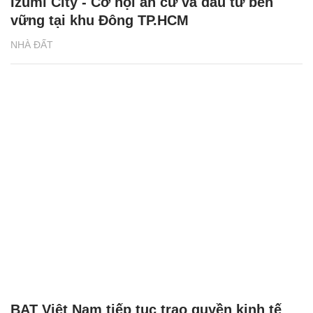
Izumi City - Cơ hội an cư và đầu tư bền
vững tại khu Đông TP.HCM
NHÀ ĐẤT
BAT Việt Nam tiếp tục trao quyền kinh tế