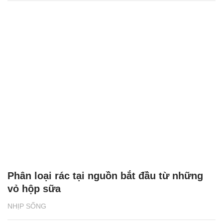
Phân loại rác tại nguồn bắt đầu từ những
vỏ hộp sữa
NHỊP SỐNG