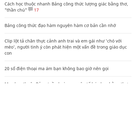
Cách học thuộc nhanh Bảng công thức lượng giác bằng thơ,
"thần chú"
17
Bảng công thức đạo hàm nguyên hàm cơ bản cần nhớ
Clip lột tả chân thực cảnh anh trai và em gái như 'chó với
mèo', người tinh ý còn phát hiện một vấn đề trong giáo dục
con
20 số điện thoại ma ám bạn không bao giờ nên gọi
Mẹo học thuộc Bảng tuần hoàn nguyên tố hóa học bằng thơ,
câu nói vui vẻ
Các công thức hóa học lớp 8, 9 cơ bản cần nhớ
106
Hàng ngàn người Mỹ ân hận vì tiêm vắc xin HPV: Bác sĩ nói
gì?