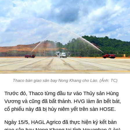
Thaco bàn giao sân bay Nong Khang cho Lào. (Ảnh: TC)
Trước đó, Thaco từng đầu tư vào Thủy sản Hùng
Vương và cũng đã bất thành. HVG làm ăn bết bát,
cổ phiếu này đã bị hủy niêm yết trên sàn HOSE.
Ngày 15/5, HAGL Agrico đã thực hiện ký kết bàn
giao sân bay Nong Khang tại tỉnh Houaphan (Lào).