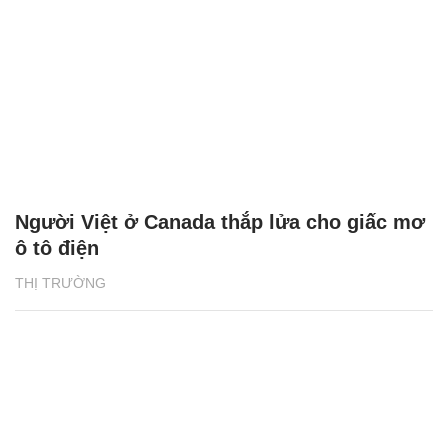
Người Việt ở Canada thắp lửa cho giấc mơ
ô tô điện
THỊ TRƯỜNG