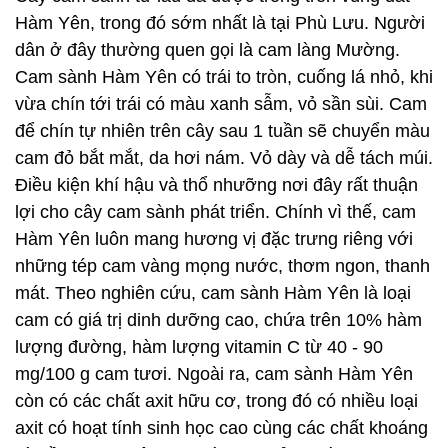
Hàm Yên, trong đó sớm nhất là tại Phù Lưu. Người
dân ở đây thường quen gọi là cam làng Mường.
Cam sành Hàm Yên có trái to tròn, cuống lá nhỏ, khi
vừa chín tới trái có màu xanh sẫm, vỏ sần sùi. Cam
để chín tự nhiên trên cây sau 1 tuần sẽ chuyển màu
cam đỏ bắt mắt, da hơi nám. Vỏ dày và dễ tách múi.
Điều kiện khí hậu và thổ nhưỡng nơi đây rất thuận
lợi cho cây cam sành phát triển. Chính vì thế, cam
Hàm Yên luôn mang hương vị đặc trưng riêng với
những tép cam vàng mọng nước, thơm ngon, thanh
mát. Theo nghiên cứu, cam sành Hàm Yên là loại
cam có giá trị dinh dưỡng cao, chứa trên 10% hàm
lượng đường, hàm lượng vitamin C từ 40 - 90
mg/100 g cam tươi. Ngoài ra, cam sành Hàm Yên
còn có các chất axit hữu cơ, trong đó có nhiều loại
axit có hoạt tính sinh học cao cùng các chất khoáng