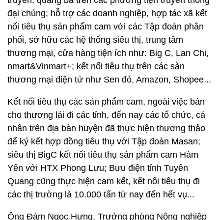
truyền, quảng bá trên các phương tiện truyền thông
đại chúng; hỗ trợ các doanh nghiệp, hợp tác xã kết
nối tiêu thụ sản phẩm cam với các Tập đoàn phân
phối, sở hữu các hệ thống siêu thị, trung tâm
thương mại, cửa hàng tiện ích như: Big C, Lan Chi,
nmart&Vinmart+; kết nối tiêu thụ trên các sàn
thương mại điện tử như Sen đỏ, Amazon, Shopee...
Kết nối tiêu thụ các sản phẩm cam, ngoài việc bán
cho thương lái đi các tỉnh, đến nay các tổ chức, cá
nhân trên địa bàn huyện đã thực hiện thương thảo
để ký kết hợp đồng tiêu thụ với Tập đoàn Masan;
siêu thị BigC kết nối tiêu thụ sản phẩm cam Hàm
Yên với HTX Phong Lưu; Bưu điện tỉnh Tuyên
Quang cũng thực hiện cam kết, kết nối tiêu thụ đi
các thị trường là 10.000 tấn từ nay đến hết vụ...
Ông Đàm Ngọc Hưng, Trưởng phòng Nông nghiệp