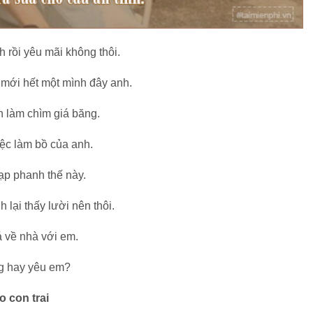
 rồi yêu mãi không thôi.
mới hết một mình đây anh.
n làm chìm giá băng.
iệc làm bồ của anh.
ạp phanh thế này.
 lại thấy lười nên thôi.
á về nhà với em.
ắng hay yêu em?
o con trai