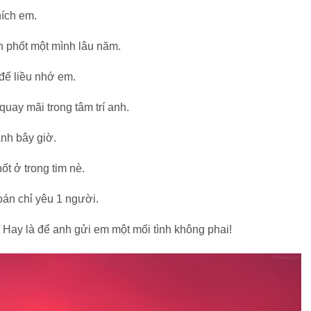
hích em.
nh phốt một mình lâu năm.
để liều nhớ em.
uay mãi trong tâm trí anh.
anh bây giờ.
t ở trong tim nè.
oán chỉ yêu 1 người.
Hay là để anh gửi em một mối tình không phai!