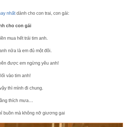
hay nhất
dành cho con trai, con gái:
ành cho con gái
ền mua hết trái tim anh.
anh nữa là em đủ một đôi.
uyên được em ngừng yêu anh!
ối vào tim anh!
ậy thì mình đi chung.
 rằng thích mưa…
hỉ buồn mà không nỡ giương gai