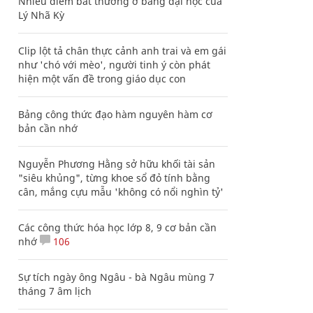
Nhiều điểm bất thường ở bằng đại học của
Lý Nhã Kỳ
Clip lột tả chân thực cảnh anh trai và em gái
như 'chó với mèo', người tinh ý còn phát
hiện một vấn đề trong giáo dục con
Bảng công thức đạo hàm nguyên hàm cơ
bản cần nhớ
Nguyễn Phương Hằng sở hữu khối tài sản
"siêu khủng", từng khoe sổ đỏ tính bằng
cân, mắng cựu mẫu 'không có nổi nghìn tỷ'
Các công thức hóa học lớp 8, 9 cơ bản cần
nhớ
106
Sự tích ngày ông Ngâu - bà Ngâu mùng 7
tháng 7 âm lịch