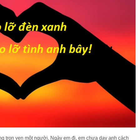
g trọn vẹn một người. Ngày em đi, em chưa dạy anh cách