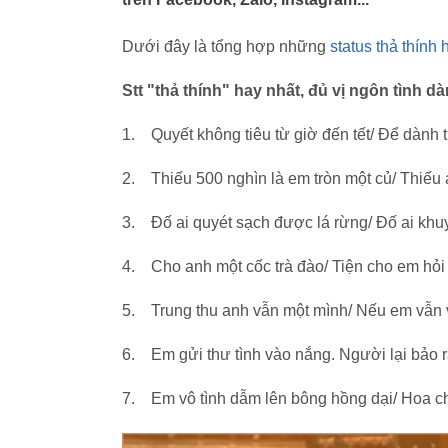
Dưới đây là tổng hợp những
status thả thính 
Stt "thả thính" hay nhất, đủ vị ngôn tình d
1. Quyết không tiêu từ giờ đến tết/ Để dành ti
2. Thiếu 500 nghìn là em tròn một củ/ Thiếu 
3. Đố ai quyét sạch được lá rừng/ Đố ai kh
4. Cho anh một cốc trà đào/ Tiện cho em hỏi l
5. Trung thu anh vẫn một mình/ Nếu em vẫn v
6. Em gửi thư tình vào nắng. Người lại bảo
7. Em vô tình dẫm lên bông hồng dại/ Hoa c