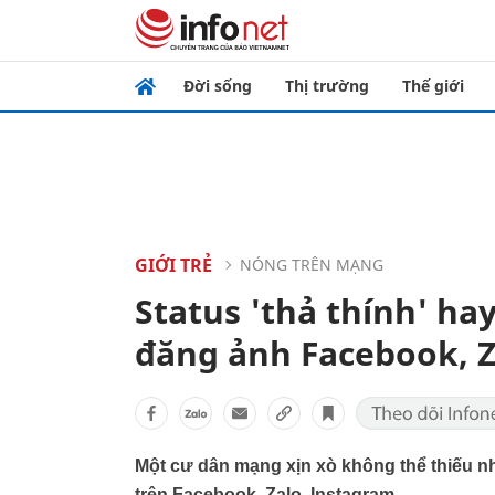
Đời sống
Thị trường
Thế giới
GIỚI TRẺ
NÓNG TRÊN MẠNG
Status 'thả thính' hay
đăng ảnh Facebook, Z
Một cư dân mạng xịn xò không thể thiếu n
trên Facebook, Zalo, Instagram...