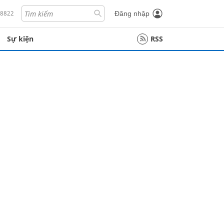
18822
Đăng nhập
Sự kiện
RSS