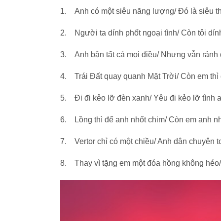
1. Anh có một siêu năng lượng/ Đó là siêu t
2. Người ta dính phốt ngoại tình/ Còn tôi dí
3. Anh bận tất cả mọi điều/ Nhưng vẫn rảnh 
4. Trái Đất quay quanh Mặt Trời/ Còn em thì q
5. Đi đi kẻo lỡ đèn xanh/ Yêu đi kẻo lỡ tình 
6. Lồng thì để anh nhốt chim/ Còn em anh nhố
7. Vertor chỉ có một chiều/ Anh dân chuyên t
8. Thay vì tặng em một đóa hồng không héo/ 