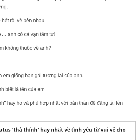
ơng.
hết rồi về bên nhau.
ờ… anh có cả vạn tâm tư!
em không thuộc về anh?
n em giống bạn gái tương lai của anh.
h biết là tên của em.
nh" hay ho và phù hợp nhất với bản thân để đăng tải lên
tus 'thả thính' hay nhất về tình yêu từ vui vẻ cho