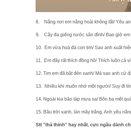
8. Nắng nơi em nắng hoài không tắt/ Yêu anh
9. Cây đa giếng nước sân đình/ Bao giờ em 
10. Em vừa hoá đá con tim/ Sao anh xuất hiệ
11. Em đây rất thích đồng hồ/ Thích luôn cả v
12. Tim em đã bật đèn xanh/ Mà sao anh cứ đ
13. Nhiều khi muốn nhớ một người/ Suy đi tính
14. Ngoài kia bão táp mưa sa/ Bôn ba mệt qu
15. Bầu trời xanh, làn mây trắng. Anh yêu n
Stt "thả thính" hay nhất, cực ngầu dành ch