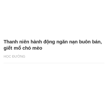
Thanh niên hành động ngăn nạn buôn bán,
giết mổ chó mèo
HỌC ĐƯỜNG