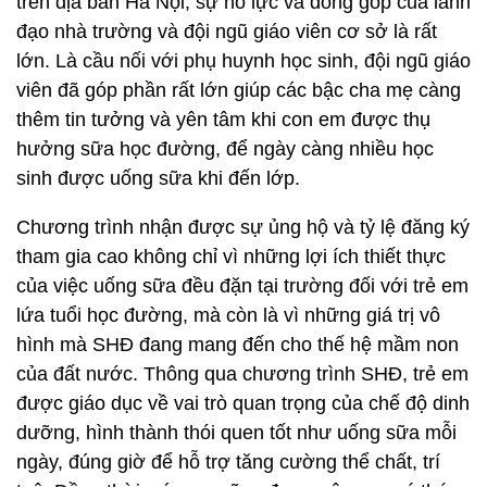
trên địa bàn Hà Nội, sự nỗ lực và đóng góp của lãnh
đạo nhà trường và đội ngũ giáo viên cơ sở là rất
lớn. Là cầu nối với phụ huynh học sinh, đội ngũ giáo
viên đã góp phần rất lớn giúp các bậc cha mẹ càng
thêm tin tưởng và yên tâm khi con em được thụ
hưởng sữa học đường, để ngày càng nhiều học
sinh được uống sữa khi đến lớp.
Chương trình nhận được sự ủng hộ và tỷ lệ đăng ký
tham gia cao không chỉ vì những lợi ích thiết thực
của việc uống sữa đều đặn tại trường đối với trẻ em
lứa tuổi học đường, mà còn là vì những giá trị vô
hình mà SHĐ đang mang đến cho thế hệ mầm non
của đất nước. Thông qua chương trình SHĐ, trẻ em
được giáo dục về vai trò quan trọng của chế độ dinh
dưỡng, hình thành thói quen tốt như uống sữa mỗi
ngày, đúng giờ để hỗ trợ tăng cường thể chất, trí