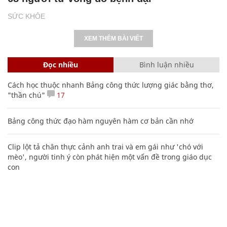
SỨC KHỎE
XEM THÊM BÀI VIẾT
Đọc nhiều
Bình luận nhiều
Cách học thuộc nhanh Bảng công thức lượng giác bằng thơ,
"thần chú"
17
Bảng công thức đạo hàm nguyên hàm cơ bản cần nhớ
Clip lột tả chân thực cảnh anh trai và em gái như 'chó với
mèo', người tinh ý còn phát hiện một vấn đề trong giáo dục
con
Nhiều điểm bất thường ở bằng đại học của Lý Nhã Kỳ
Các công thức hóa học lớp 8, 9 cơ bản cần nhớ
106