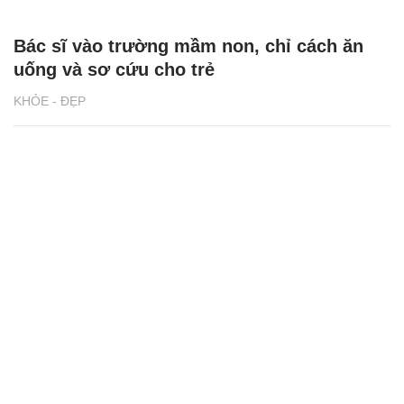
Bác sĩ vào trường mầm non, chỉ cách ăn
uống và sơ cứu cho trẻ
KHỎE - ĐẸP