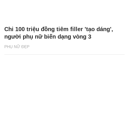
Chi 100 triệu đồng tiêm filler 'tạo dáng',
người phụ nữ biến dạng vòng 3
PHỤ NỮ ĐẸP