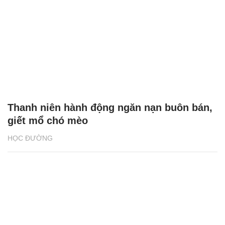
Thanh niên hành động ngăn nạn buôn bán,
giết mổ chó mèo
HỌC ĐƯỜNG