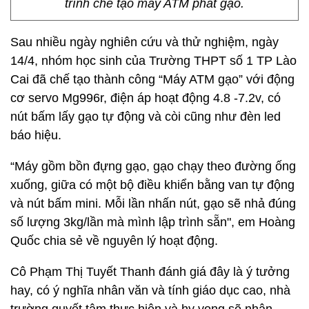
trình chế tạo máy ATM phát gạo.
Sau nhiều ngày nghiên cứu và thử nghiệm, ngày
14/4, nhóm học sinh của Trường THPT số 1 TP Lào
Cai đã chế tạo thành công “Máy ATM gạo” với động
cơ servo Mg996r, điện áp hoạt động 4.8 -7.2v, có
nút bấm lấy gạo tự động và còi cũng như đèn led
báo hiệu.
“Máy gồm bồn đựng gạo, gạo chạy theo đường ống
xuống, giữa có một bộ điều khiển bằng van tự động
và nút bấm mini. Mỗi lần nhấn nút, gạo sẽ nhả đúng
số lượng 3kg/lần mà mình lập trình sẵn", em Hoàng
Quốc chia sẻ về nguyên lý hoạt động.
Cô Phạm Thị Tuyết Thanh đánh giá đây là ý tưởng
hay, có ý nghĩa nhân văn và tính giáo dục cao, nhà