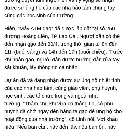
trường quyết tâm thực hiện và hy vọng sẽ nhận
được sự ủng hộ của các nhà hảo tâm chung tay
cùng các học sinh của trường.
Hiện, “Máy ATM gạo” đã được lắp đặt tại số 250
đường Hoàng Liên, TP Lào Cai. Người dân có thể
đến nhận gạo đến 30/4, trong thời gian từ 8h đến
11h (buổi sáng) và 14h đến 17h (buổi chiều). Trước
khi nhận gạo, người dân được hướng dẫn rửa tay
sát khuẩn, lấy thông tin cá nhân.
Dự án đã và đang nhận được sự ủng hộ nhiệt tình
của các nhà hảo tâm, cùng giáo viên, phụ huynh,
học sinh, các tổ chức trong và ngoài nhà
trường. “Thậm chí, khi vừa có thông tin, có phụ
huynh đã chở ngay đến hàng tạ gạo để ủng hộ cho
hoạt động của nhà trường”, cô Linh nói. Với khẩu
hiệu “Nếu bạn cần, hãy đến lấy, nếu bạn ổn, hãy