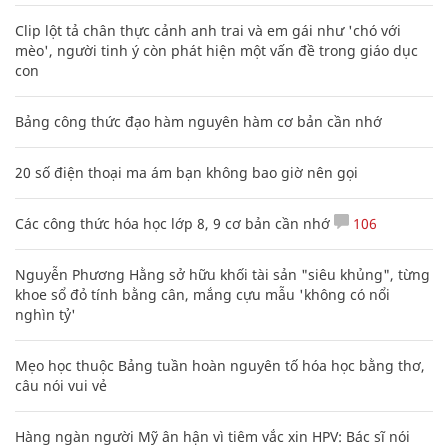
Clip lột tả chân thực cảnh anh trai và em gái như 'chó với
mèo', người tinh ý còn phát hiện một vấn đề trong giáo dục
con
Bảng công thức đạo hàm nguyên hàm cơ bản cần nhớ
20 số điện thoại ma ám bạn không bao giờ nên gọi
Các công thức hóa học lớp 8, 9 cơ bản cần nhớ
106
Nguyễn Phương Hằng sở hữu khối tài sản "siêu khủng", từng
khoe sổ đỏ tính bằng cân, mắng cựu mẫu 'không có nổi
nghìn tỷ'
Mẹo học thuộc Bảng tuần hoàn nguyên tố hóa học bằng thơ,
câu nói vui vẻ
Hàng ngàn người Mỹ ân hận vì tiêm vắc xin HPV: Bác sĩ nói