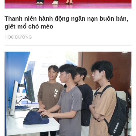
Thanh niên hành động ngăn nạn buôn bán,
giết mổ chó mèo
HỌC ĐƯỜNG