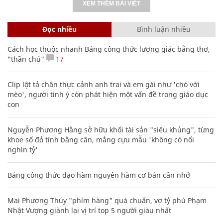
XEM THÊM BÀI VIẾT
Đọc nhiều
Bình luận nhiều
Cách học thuộc nhanh Bảng công thức lượng giác bằng thơ,
"thần chú"
17
Clip lột tả chân thực cảnh anh trai và em gái như 'chó với
mèo', người tinh ý còn phát hiện một vấn đề trong giáo dục
con
Nguyễn Phương Hằng sở hữu khối tài sản "siêu khủng", từng
khoe sổ đỏ tính bằng cân, mắng cựu mẫu 'không có nổi
nghìn tỷ'
Bảng công thức đạo hàm nguyên hàm cơ bản cần nhớ
Mai Phương Thúy "phím hàng" quá chuẩn, vợ tỷ phú Phạm
Nhật Vượng giành lại vị trí top 5 người giàu nhất