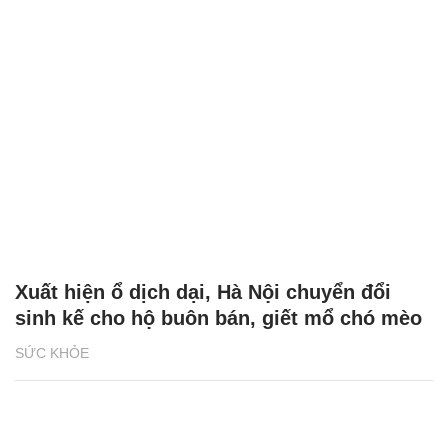
Xuất hiện ổ dịch dại, Hà Nội chuyển đổi
sinh kế cho hộ buôn bán, giết mổ chó mèo
SỨC KHỎE