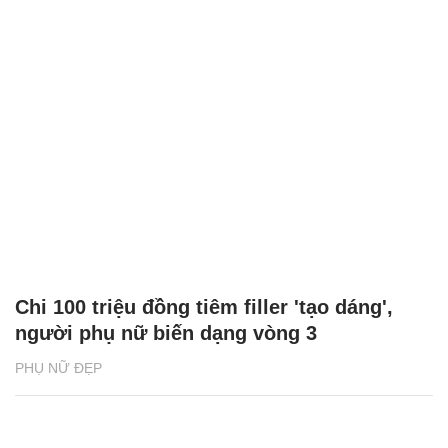
Chi 100 triệu đồng tiêm filler 'tạo dáng',
người phụ nữ biến dạng vòng 3
PHỤ NỮ ĐẸP