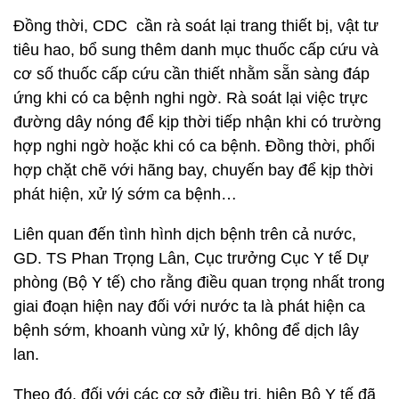
Đồng thời, CDC cần rà soát lại trang thiết bị, vật tư
tiêu hao, bổ sung thêm danh mục thuốc cấp cứu và
cơ số thuốc cấp cứu cần thiết nhằm sẵn sàng đáp
ứng khi có ca bệnh nghi ngờ. Rà soát lại việc trực
đường dây nóng để kịp thời tiếp nhận khi có trường
hợp nghi ngờ hoặc khi có ca bệnh. Đồng thời, phối
hợp chặt chẽ với hãng bay, chuyến bay để kịp thời
phát hiện, xử lý sớm ca bệnh…
Liên quan đến tình hình dịch bệnh trên cả nước,
GD. TS Phan Trọng Lân, Cục trưởng Cục Y tế Dự
phòng (Bộ Y tế) cho rằng điều quan trọng nhất trong
giai đoạn hiện nay đối với nước ta là phát hiện ca
bệnh sớm, khoanh vùng xử lý, không để dịch lây
lan.
Theo đó, đối với các cơ sở điều trị, hiện Bộ Y tế đã