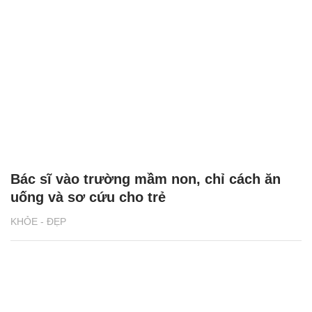
Bác sĩ vào trường mầm non, chỉ cách ăn
uống và sơ cứu cho trẻ
KHỎE - ĐẸP