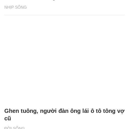
NHỊP SỐNG
Ghen tuông, người đàn ông lái ô tô tông vợ
cũ
ĐỜI SỐNG