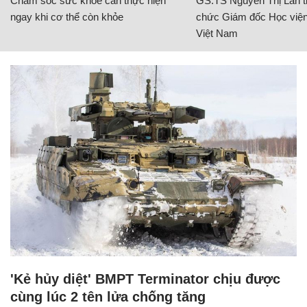
Chăm sóc sức khỏe cần thực hiện
GS.TS Nguyễn Thị Lan ti
ngay khi cơ thể còn khỏe
chức Giám đốc Học viện
Việt Nam
'Kẻ hủy diệt' BMPT Terminator chịu được
cùng lúc 2 tên lửa chống tăng