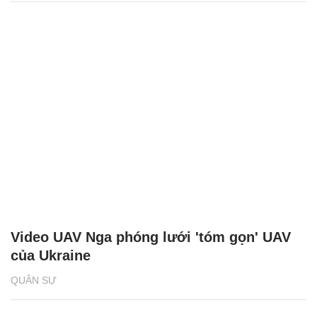
Video UAV Nga phóng lưới 'tóm gọn' UAV
của Ukraine
QUÂN SỰ