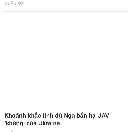
QUÂN SỰ
Khoảnh khắc lính dù Nga bắn hạ UAV
'khủng' của Ukraine