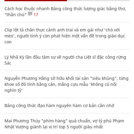
Cách học thuộc nhanh Bảng công thức lượng giác bằng thơ,
"thần chú"
17
Clip lột tả chân thực cảnh anh trai và em gái như 'chó với
mèo', người tinh ý còn phát hiện một vấn đề trong giáo dục
con
Lý Nhã Kỳ lần đầu tâm sự về người cha Liệt sĩ đặc công rừng
Sác
Nguyễn Phương Hằng sở hữu khối tài sản "siêu khủng", từng
khoe sổ đỏ tính bằng cân, mắng cựu mẫu 'không có nổi
nghìn tỷ'
Bảng công thức đạo hàm nguyên hàm cơ bản cần nhớ
Mai Phương Thúy "phím hàng" quá chuẩn, vợ tỷ phú Phạm
Nhật Vượng giành lại vị trí top 5 người giàu nhất