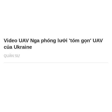
Video UAV Nga phóng lưới 'tóm gọn' UAV
của Ukraine
QUÂN SỰ