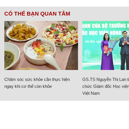
CÓ THỂ BẠN QUAN TÂM
Chăm sóc sức khỏe cần thực hiện
GS.TS Nguyễn Thị Lan ti
ngay khi cơ thể còn khỏe
chức Giám đốc Học viện
Việt Nam