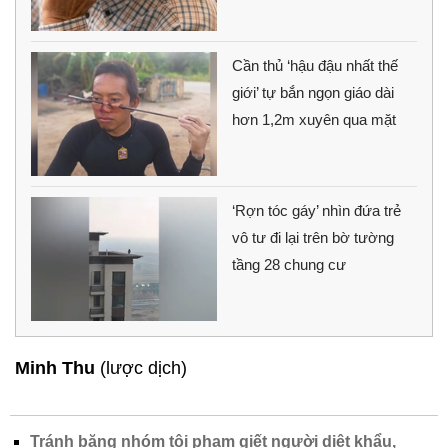
Cần thủ ‘hậu đậu nhất thế
giới’ tự bắn ngọn giáo dài
hơn 1,2m xuyên qua mặt
‘Rợn tóc gáy’ nhìn đứa trẻ
vô tư đi lại trên bờ tường
tầng 28 chung cư
Minh Thu
(lược dịch)
Tránh băng nhóm tội phạm giết người diệt khẩu,