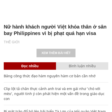
Nữ hành khách người Việt khỏa thân ở sân
bay Philippines vì bị phạt quá hạn visa
THẾ GIỚI
XEM THÊM BÀI VIẾT
Đọc nhiều
Bình luận nhiều
Bảng công thức đạo hàm nguyên hàm cơ bản cần nhớ
Clip lột tả chân thực cảnh anh trai và em gái như 'chó với
mèo', người tinh ý còn phát hiện một vấn đề trong giáo dục
con
Bí mật trận đổ bộ lên bãi biển Tà Lơn của Hải quân Việt Nam