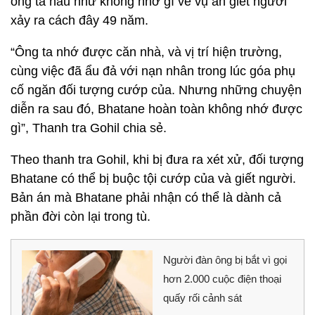
ông ta hầu như không nhớ gì về vụ án giết người
xảy ra cách đây 49 năm.
“Ông ta nhớ được căn nhà, và vị trí hiện trường,
cùng việc đã ẩu đả với nạn nhân trong lúc góa phụ
cố ngăn đối tượng cướp của. Nhưng những chuyện
diễn ra sau đó, Bhatane hoàn toàn không nhớ được
gì”, Thanh tra Gohil chia sẻ.
Theo thanh tra Gohil, khi bị đưa ra xét xử, đối tượng
Bhatane có thể bị buộc tội cướp của và giết người.
Bản án mà Bhatane phải nhận có thể là dành cả
phần đời còn lại trong tù.
Người đàn ông bị bắt vì gọi
hơn 2.000 cuộc điện thoại
quấy rối cảnh sát