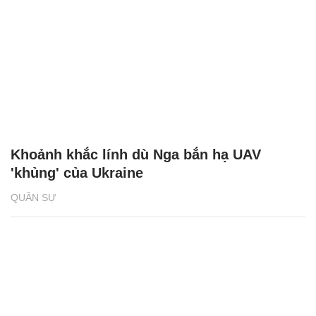
Khoảnh khắc lính dù Nga bắn hạ UAV
'khủng' của Ukraine
QUÂN SỰ