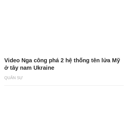
Video Nga công phá 2 hệ thống tên lửa Mỹ
ở tây nam Ukraine
QUÂN SỰ