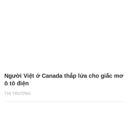
Người Việt ở Canada thắp lửa cho giấc mơ
ô tô điện
THỊ TRƯỜNG