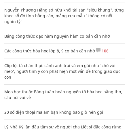
Nguyễn Phương Hằng sở hữu khối tài sản "siêu khủng", từng
khoe sổ đỏ tính bằng cân, mắng cựu mẫu 'không có nổi
nghìn tỷ'
Bảng công thức đạo hàm nguyên hàm cơ bản cần nhớ
Các công thức hóa học lớp 8, 9 cơ bản cần nhớ
106
Clip lột tả chân thực cảnh anh trai và em gái như 'chó với
mèo', người tinh ý còn phát hiện một vấn đề trong giáo dục
con
Mẹo học thuộc Bảng tuần hoàn nguyên tố hóa học bằng thơ,
câu nói vui vẻ
20 số điện thoại ma ám bạn không bao giờ nên gọi
Lý Nhã Kỳ lần đầu tâm sự về người cha Liệt sĩ đặc công rừng