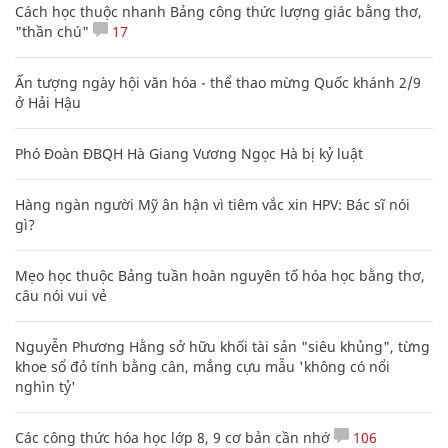
Cách học thuộc nhanh Bảng công thức lượng giác bằng thơ,
"thần chú"
17
Ấn tượng ngày hội văn hóa - thể thao mừng Quốc khánh 2/9
ở Hải Hậu
Phó Đoàn ĐBQH Hà Giang Vương Ngọc Hà bị kỷ luật
Hàng ngàn người Mỹ ân hận vì tiêm vắc xin HPV: Bác sĩ nói
gì?
Mẹo học thuộc Bảng tuần hoàn nguyên tố hóa học bằng thơ,
câu nói vui vẻ
Nguyễn Phương Hằng sở hữu khối tài sản "siêu khủng", từng
khoe sổ đỏ tính bằng cân, mắng cựu mẫu 'không có nổi
nghìn tỷ'
Các công thức hóa học lớp 8, 9 cơ bản cần nhớ
106