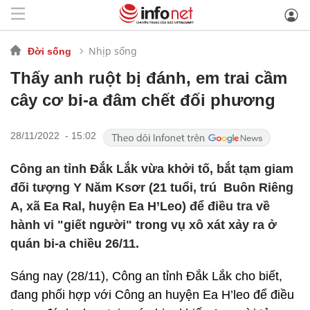
Nhịp sống
Đời sống
Thấy anh ruột bị đánh, em trai cầm
cây cơ bi-a đâm chết đối phương
28/11/2022 - 15:02
Công an tỉnh Đắk Lắk vừa khởi tố, bắt tạm giam
đối tượng Y Năm Ksơr (21 tuổi, trú Buôn Riêng
A, xã Ea Ral, huyện Ea H’Leo) để điều tra về
hành vi "giết người" trong vụ xô xát xảy ra ở
quán bi-a chiều 26/11.
Sáng nay (28/11), Công an tỉnh Đắk Lắk cho biết,
đang phối hợp với Công an huyện Ea H’leo để điều