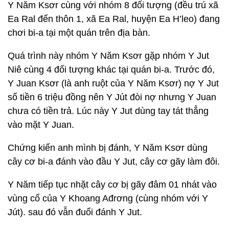
Y Năm Ksơr cùng với nhóm 8 đối tượng (đều trú xã
Ea Ral đến thôn 1, xã Ea Ral, huyện Ea H’leo) đang
chơi bi-a tại một quán trên địa bàn.
Quá trình này nhóm Y Năm Ksơr gặp nhóm Y Jut
Niê cùng 4 đối tượng khác tại quán bi-a. Trước đó,
Y Juan Ksơr (là anh ruột của Y Năm Ksơr) nợ Y Jut
số tiền 6 triệu đồng nên Y Jút đòi nợ nhưng Y Juan
chưa có tiền trả. Lúc này Y Jut dùng tay tát thẳng
vào mặt Y Juan.
Chứng kiến anh mình bị đánh, Y Năm Ksơr dùng
cây cơ bi-a đánh vào đầu Y Jut, cây cơ gãy làm đôi.
Y Năm tiếp tục nhặt cây cơ bị gãy đâm 01 nhát vào
vùng cổ của Y Khoang Ađrơng (cùng nhóm với Y
Jút). sau đó vẫn đuổi đánh Y Jut.