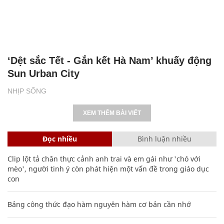
‘Dệt sắc Tết - Gắn kết Hà Nam’ khuấy động
Sun Urban City
NHỊP SỐNG
XEM THÊM BÀI VIẾT
Đọc nhiều
Bình luận nhiều
Clip lột tả chân thực cảnh anh trai và em gái như 'chó với
mèo', người tinh ý còn phát hiện một vấn đề trong giáo dục
con
Bảng công thức đạo hàm nguyên hàm cơ bản cần nhớ