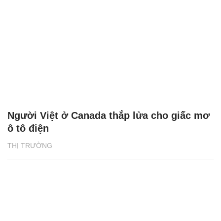
Người Việt ở Canada thắp lửa cho giấc mơ
ô tô điện
THỊ TRƯỜNG