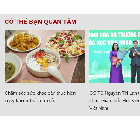
CÓ THỂ BẠN QUAN TÂM
Chăm sóc sức khỏe cần thực hiện
GS.TS Nguyễn Thị Lan ti
ngay khi cơ thể còn khỏe
chức Giám đốc Học viện
Việt Nam