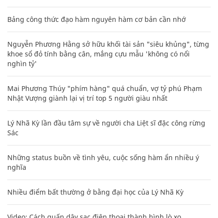
Bảng công thức đạo hàm nguyên hàm cơ bản cần nhớ
Nguyễn Phương Hằng sở hữu khối tài sản "siêu khủng", từng
khoe sổ đỏ tính bằng cân, mắng cựu mẫu 'không có nổi
nghìn tỷ'
Mai Phương Thúy "phím hàng" quá chuẩn, vợ tỷ phú Phạm
Nhật Vượng giành lại vị trí top 5 người giàu nhất
Lý Nhã Kỳ lần đầu tâm sự về người cha Liệt sĩ đặc công rừng
Sác
Những status buồn về tình yêu, cuộc sống hàm ẩn nhiều ý
nghĩa
Nhiều điểm bất thường ở bằng đại học của Lý Nhã Kỳ
Video: Cách quấn dây sạc điện thoại thành hình lò xo