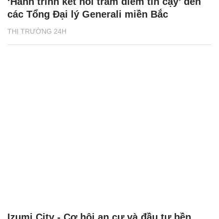
‘Hành trình kết nối trăm điểm tin cậy’ đến
các Tổng Đại lý Generali miền Bắc
THỊ TRƯỜNG 24H
Izumi City - Cơ hội an cư và đầu tư bền