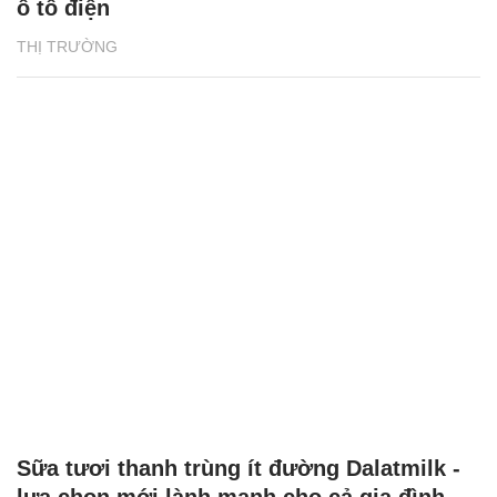
ô tô điện
THỊ TRƯỜNG
Sữa tươi thanh trùng ít đường Dalatmilk -
lựa chọn mới lành mạnh cho cả gia đình