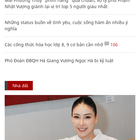
Mai Phương Thúy "phím hàng" quá chuẩn, vợ tỷ phú Phạm
Nhật Vượng giành lại vị trí top 5 người giàu nhất
Những status buồn về tình yêu, cuộc sống hàm ẩn nhiều ý
nghĩa
Các công thức hóa học lớp 8, 9 cơ bản cần nhớ
106
Phó Đoàn ĐBQH Hà Giang Vương Ngọc Hà bị kỷ luật
Nhà đất