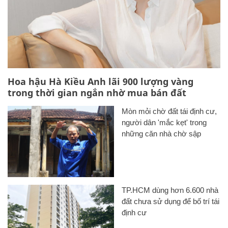
Hoa hậu Hà Kiều Anh lãi 900 lượng vàng
trong thời gian ngắn nhờ mua bán đất
Mòn mỏi chờ đất tái định cư,
người dân 'mắc kẹt' trong
những căn nhà chờ sập
TP.HCM dùng hơn 6.600 nhà
đất chưa sử dụng để bố trí tái
định cư