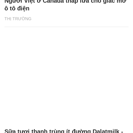
Người Việt ở Canada thắp lửa cho giấc mơ
ô tô điện
THỊ TRƯỜNG
Sữa tươi thanh trùng ít đường Dalatmilk -