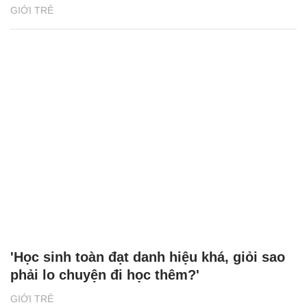
Tạo sân chơi cho học sinh ứng dụng kiến
thức giáo dục STEM
GIỚI TRẺ