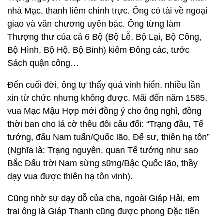
nhà Mạc, thanh liêm chính trực. Ông có tài về ngoại
giao và văn chương uyên bác. Ông từng làm
Thượng thư của cả 6 Bộ (Bộ Lễ, Bộ Lại, Bộ Công,
Bộ Hình, Bộ Hộ, Bộ Binh) kiêm Đông các, tước
Sách quận công…
Đến cuối đời, ông tự thấy quá vinh hiển, nhiều lần
xin từ chức nhưng không được. Mãi đến năm 1585,
vua Mạc Mậu Hợp mới đồng ý cho ông nghỉ, đồng
thời ban cho lá cờ thêu đôi câu đối: “Trạng đầu, Tể
tướng, đẩu Nam tuấn/Quốc lão, Đế sư, thiên hạ tôn”
(Nghĩa là: Trạng nguyên, quan Tể tướng như sao
Bắc Đẩu trời Nam sừng sững/Bậc Quốc lão, thầy
dạy vua được thiên hạ tôn vinh).
Cũng nhờ sự dạy dỗ của cha, ngoài Giáp Hải, em
trai ông là Giáp Thanh cũng được phong Đặc tiến