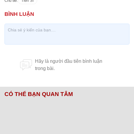
nguồn chảy mãi, làm rạng danh dòng tộc.
Chuyện chưa kể về ngôi làng hơn 200 nóc nhà có
đến 12 vị tiến sĩ
Tiến sĩ có thể được trả lương cao nhất 30
triệu/tháng
Tiến sĩ giả Nguyễn Trường Hải khai gì trong lý lịch
nộp các trường đại học?
Chủ đề:
Tiến Sĩ