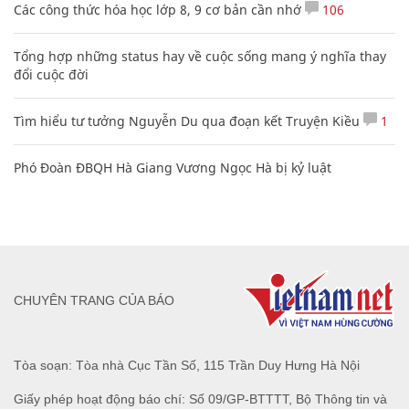
Cách học thuộc nhanh Bảng công thức lượng giác bằng thơ,
"thần chú"
17
20 số điện thoại ma ám bạn không bao giờ nên gọi
Clip lột tả chân thực cảnh anh trai và em gái như 'chó với
mèo', người tinh ý còn phát hiện một vấn đề trong giáo dục
con
Mẹo học thuộc Bảng tuần hoàn nguyên tố hóa học bằng thơ,
câu nói vui vẻ
Các công thức hóa học lớp 8, 9 cơ bản cần nhớ
106
Tổng hợp những status hay về cuộc sống mang ý nghĩa thay
đổi cuộc đời
Tìm hiểu tư tưởng Nguyễn Du qua đoạn kết Truyện Kiều
1