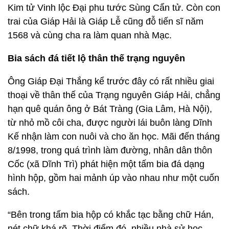
Kim tử Vinh lộc Đại phu tước Sùng Cẩn tử. Còn con
trai của Giáp Hải là Giáp Lễ cũng đỗ tiến sĩ năm
1568 và cùng cha ra làm quan nhà Mạc.
Bia sách đá tiết lộ thân thế trạng nguyên
Ông Giáp Đại Thắng kể trước đây có rất nhiều giai
thoại về thân thế của Trạng nguyên Giáp Hải, chẳng
hạn quê quán ông ở Bát Tràng (Gia Lâm, Hà Nội),
từ nhỏ mồ côi cha, được người lái buôn làng Dĩnh
Kế nhận làm con nuôi và cho ăn học. Mãi đến tháng
8/1998, trong quá trình làm đường, nhân dân thôn
Cốc (xã Dĩnh Trì) phát hiện một tấm bia đá dạng
hình hộp, gồm hai mảnh úp vào nhau như một cuốn
sách.
“Bên trong tấm bia hộp có khắc tạc bằng chữ Hán,
nét chữ khá rõ. Thời điểm đó, nhiều nhà sử học,