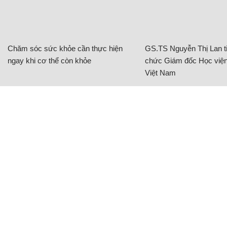
CÓ THỂ BẠN QUAN TÂM
Chăm sóc sức khỏe cần thực hiện
GS.TS Nguyễn Thị Lan ti
ngay khi cơ thể còn khỏe
chức Giám đốc Học viện
Việt Nam