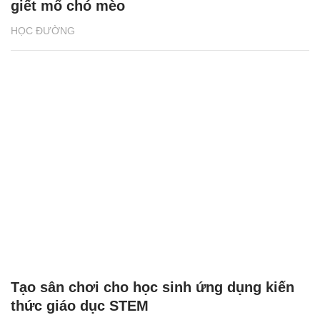
Thanh niên hành động ngăn nạn buôn bán,
giết mổ chó mèo
HỌC ĐƯỜNG