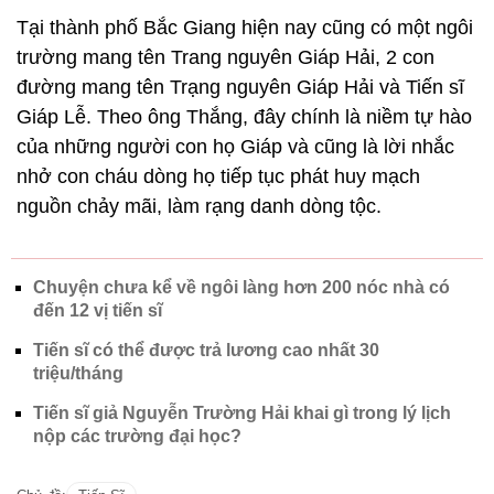
Giáp Hải.
“Kể từ khi Ban liên lạc họ Giáp được thành lập, cứ
vào ngày giỗ Trạng Kế 18/2 Âm lịch hàng năm, các
chi họ đều đưa con cháu về đây để dâng hương lễ
tổ, vinh danh thành tích học tập. Dòng họ cũng có
cuốn sổ vàng ghi chép chi tiết từng người, số
lượng, thời gian, thành tích học tập, đỗ đạt. Hiện
nay dòng họ đã có hàng chục người là thạc sĩ, tiến
sĩ”, ông Giáp Đại Thắng tự hào nói.
Tại thành phố Bắc Giang hiện nay cũng có một ngôi
trường mang tên Trang nguyên Giáp Hải, 2 con
đường mang tên Trạng nguyên Giáp Hải và Tiến sĩ
Giáp Lễ. Theo ông Thắng, đây chính là niềm tự hào
của những người con họ Giáp và cũng là lời nhắc
nhở con cháu dòng họ tiếp tục phát huy mạch