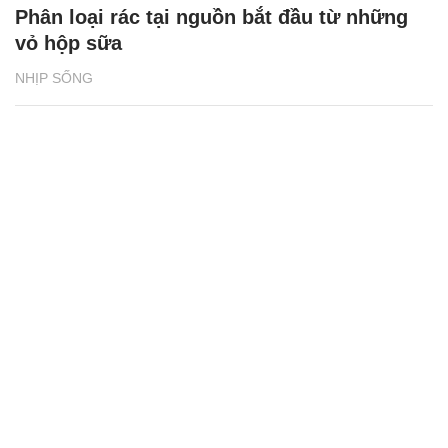
Phân loại rác tại nguồn bắt đầu từ những
vỏ hộp sữa
NHỊP SỐNG