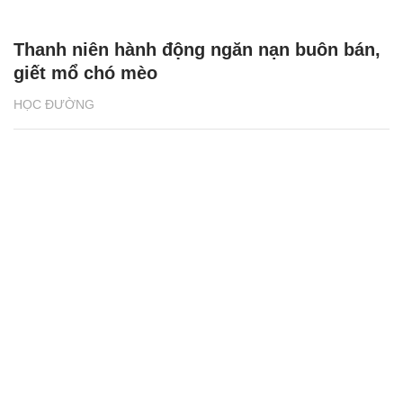
Thanh niên hành động ngăn nạn buôn bán,
giết mổ chó mèo
HỌC ĐƯỜNG