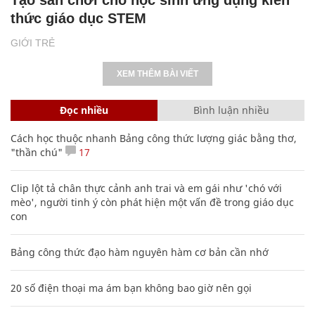
Tạo sân chơi cho học sinh ứng dụng kiến
thức giáo dục STEM
GIỚI TRẺ
XEM THÊM BÀI VIẾT
Đọc nhiều
Bình luận nhiều
Cách học thuộc nhanh Bảng công thức lượng giác bằng thơ,
"thần chú"
17
Clip lột tả chân thực cảnh anh trai và em gái như 'chó với
mèo', người tinh ý còn phát hiện một vấn đề trong giáo dục
con
Bảng công thức đạo hàm nguyên hàm cơ bản cần nhớ
20 số điện thoại ma ám bạn không bao giờ nên gọi