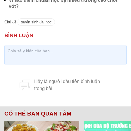
Vì sao điểm chuẩn học bạ nhiều trường cao chót
vót?
Chủ đề:
tuyển sinh đại học
CÓ THỂ BẠN QUAN TÂM