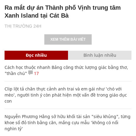
Ra mắt dự án Thành phố Vịnh trung tâm
Xanh Island tại Cát Bà
THỊ TRƯỜNG 24H
XEM THÊM BÀI VIẾT
Đọc nhiều
Bình luận nhiều
Cách học thuộc nhanh Bảng công thức lượng giác bằng thơ,
"thần chú"
17
Clip lột tả chân thực cảnh anh trai và em gái như 'chó với
mèo', người tinh ý còn phát hiện một vấn đề trong giáo dục
con
Nguyễn Phương Hằng sở hữu khối tài sản "siêu khủng", từng
khoe sổ đỏ tính bằng cân, mắng cựu mẫu 'không có nổi
nghìn tỷ'