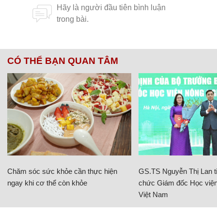
CÓ THỂ BẠN QUAN TÂM
Chăm sóc sức khỏe cần thực hiện
GS.TS Nguyễn Thị Lan ti
ngay khi cơ thể còn khỏe
chức Giám đốc Học viện
Việt Nam