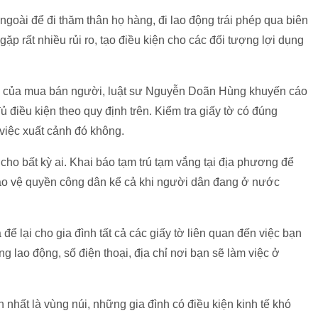
goài để đi thăm thân họ hàng, đi lao động trái phép qua biên
y gặp rất nhiều rủi ro, tạo điều kiện cho các đối tượng lợi dụng
hân của mua bán người, luật sư Nguyễn Doãn Hùng khuyến cáo
đủ điều kiện theo quy định trên. Kiểm tra giấy tờ có đúng
 việc xuất cảnh đó không.
cho bất kỳ ai. Khai báo tạm trú tạm vắng tại địa phương để
ảo vệ quyền công dân kể cả khi người dân đang ở nước
để lại cho gia đình tất cả các giấy tờ liên quan đến việc bạn
 lao động, số điện thoại, địa chỉ nơi bạn sẽ làm việc ở
 nhất là vùng núi, những gia đình có điều kiện kinh tế khó