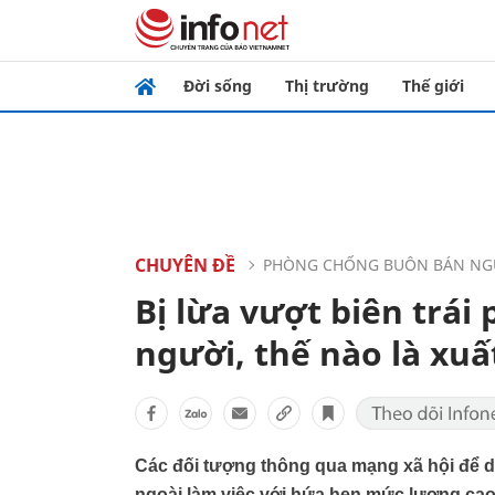
Đời sống
Thị trường
Thế giới
CHUYÊN ĐỀ
PHÒNG CHỐNG BUÔN BÁN NG
Bị lừa vượt biên trá
người, thế nào là xuấ
Các đối tượng thông qua mạng xã hội để d
ngoài làm việc với hứa hẹn mức lương cao