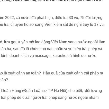
ăm 2022, cả nước đã phát hiện, điều tra 33 vụ, 75 đối tượng
u tra, chuyển hồ sơ sang Viện kiểm sát đề nghị truy tố 17 vụ,
ỗ, lừa gạt, tuyển mộ lao động Việt Nam sang nước ngoài làm
àn hạ, sau đó tổ chức cho nạn nhân vượt biên trái phép và
ở kinh doanh dịch vụ massage, karaoke trá hình do nước
ào là xuất cảnh an toàn? Hậu quả của xuất cảnh trái phép ra
pháp?.
n Doãn Hùng (Đoàn Luật sư TP Hà Nội) cho biết, đối tượng
h trái phép để đưa người trái phép sang nước ngoài nhằm