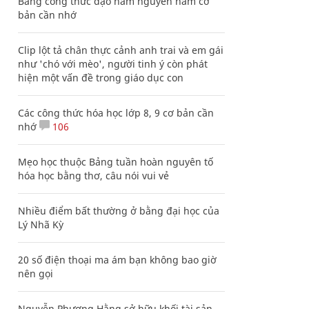
Bảng công thức đạo hàm nguyên hàm cơ
bản cần nhớ
Clip lột tả chân thực cảnh anh trai và em gái
như 'chó với mèo', người tinh ý còn phát
hiện một vấn đề trong giáo dục con
Các công thức hóa học lớp 8, 9 cơ bản cần
nhớ
106
Mẹo học thuộc Bảng tuần hoàn nguyên tố
hóa học bằng thơ, câu nói vui vẻ
Nhiều điểm bất thường ở bằng đại học của
Lý Nhã Kỳ
20 số điện thoại ma ám bạn không bao giờ
nên gọi
Nguyễn Phương Hằng sở hữu khối tài sản