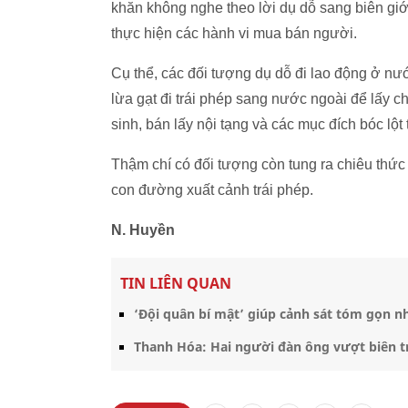
khăn không nghe theo lời dụ dỗ sang biên giới
thực hiện các hành vi mua bán người.
Cụ thể, các đối tượng dụ dỗ đi lao động ở nư
lừa gạt đi trái phép sang nước ngoài để lấy c
sinh, bán lấy nội tạng và các mục đích bóc lột
Thậm chí có đối tượng còn tung ra chiêu thức 
con đường xuất cảnh trái phép.
N. Huyền
TIN LIÊN QUAN
‘Đội quân bí mật’ giúp cảnh sát tóm gọn n
Thanh Hóa: Hai người đàn ông vượt biên tr