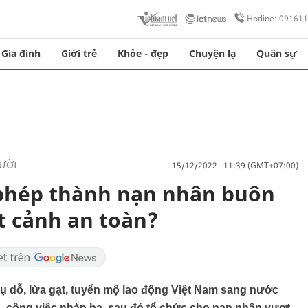
Hotline: 09161
Gia đình
Giới trẻ
Khỏe - đẹp
Chuyện lạ
Quân sự
ƯỜI
15/12/2022 11:39 (GMT+07:00)
i phép thành nạn nhân buôn
t cảnh an toàn?
ụ dỗ, lừa gạt, tuyển mộ lao động Việt Nam sang nước
, công việc nhàn hạ, sau đó tổ chức cho nạn nhân vượt