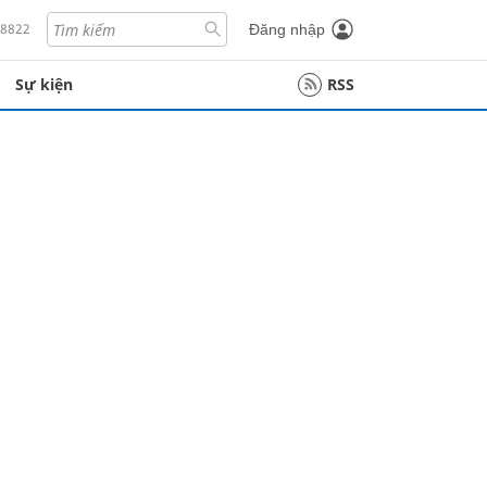
18822
Đăng nhập
Sự kiện
RSS