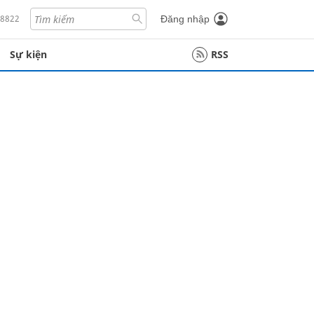
18822
Đăng nhập
Sự kiện
RSS