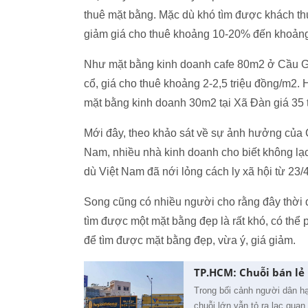
thuê mặt bằng. Mặc dù khó tìm được khách thu
giảm giá cho thuê khoảng 10-20% đến khoảng
Như mặt bằng kinh doanh cafe 80m2 ở Cầu Giấ
cổ, giá cho thuê khoảng 2-2,5 triệu đồng/m2.
mặt bằng kinh doanh 30m2 tại Xã Đàn giá 35
Mới đây, theo khảo sát về sự ảnh hưởng của 
Nam, nhiều nhà kinh doanh cho biết không lạ
dù Việt Nam đã nới lỏng cách ly xã hội từ 23
Song cũng có nhiều người cho rằng đây thời đ
tìm được một mặt bằng đẹp là rất khó, có thể 
để tìm được mặt bằng đẹp, vừa ý, giá giảm.
TP.HCM: Chuỗi bán lẻ
Trong bối cảnh người dân hạn
chuỗi lớn vẫn tỏ ra lạc quan