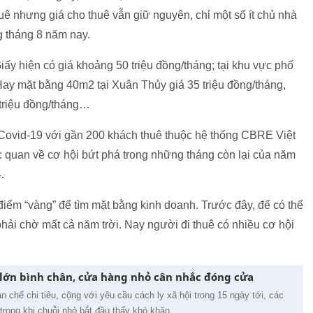
ê nhưng giá cho thuê vẫn giữ nguyên, chỉ một số ít chủ nhà
 tháng 8 năm nay.
y hiện có giá khoảng 50 triệu đồng/tháng; tại khu vực phố
 Hay mặt bằng 40m2 tại Xuân Thủy giá 35 triệu đồng/tháng,
 triệu đồng/tháng…
Covid-19 với gần 200 khách thuê thuộc hệ thống CBRE Việt
c quan về cơ hội bứt phá trong những tháng còn lại của năm
/4.
iểm “vàng” để tìm mặt bằng kinh doanh. Trước đây, để có thể
phải chờ mất cả năm trời. Nay người đi thuê có nhiều cơ hội
 lớn bình chân, cửa hàng nhỏ cân nhắc đóng cửa
 chế chi tiêu, cộng với yêu cầu cách ly xã hội trong 15 ngày tới, các
 trong khi chuỗi nhỏ bắt đầu thấy khó khăn.