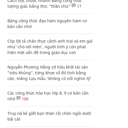
Cách học thuộc nhanh Bảng công thức
lượng giác bằng thơ, "thần chú"
17
Bảng công thức đạo hàm nguyên hàm cơ
bản cần nhớ
Clip lột tả chân thực cảnh anh trai và em gái
như 'chó với mèo', người tinh ý còn phát
hiện một vấn đề trong giáo dục con
Nguyễn Phương Hằng sở hữu khối tài sản
"siêu khủng", từng khoe sổ đỏ tính bằng
cân, mắng cựu mẫu 'không có nổi nghìn tỷ'
Các công thức hóa học lớp 8, 9 cơ bản cần
nhớ
106
Truy nã kẻ giết bạn thân rồi chôn ngồi dưới
bãi cát