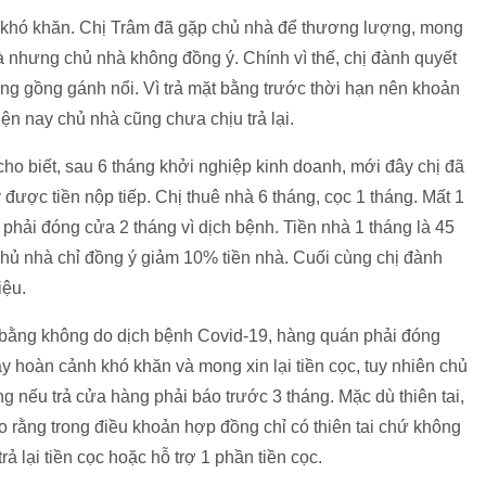
nh khó khăn. Chị Trâm đã gặp chủ nhà để thương lượng, mong
à nhưng chủ nhà không đồng ý. Chính vì thế, chị đành quyết
hông gồng gánh nổi. Vì trả mặt bằng trước thời hạn nên khoản
ện nay chủ nhà cũng chưa chịu trả lại.
cho biết, sau 6 tháng khởi nghiệp kinh doanh, mới đây chị đã
 được tiền nộp tiếp. Chị thuê nhà 6 tháng, cọc 1 tháng. Mất 1
phải đóng cửa 2 tháng vì dịch bệnh. Tiền nhà 1 tháng là 45
hủ nhà chỉ đồng ý giảm 10% tiền nhà. Cuối cùng chị đành
iệu.
bằng không do dịch bệnh Covid-19, hàng quán phải đóng
y hoàn cảnh khó khăn và mong xin lại tiền cọc, tuy nhiên chủ
g nếu trả cửa hàng phải báo trước 3 tháng. Mặc dù thiên tai,
 rằng trong điều khoản hợp đồng chỉ có thiên tai chứ không
ả lại tiền cọc hoặc hỗ trợ 1 phần tiền cọc.