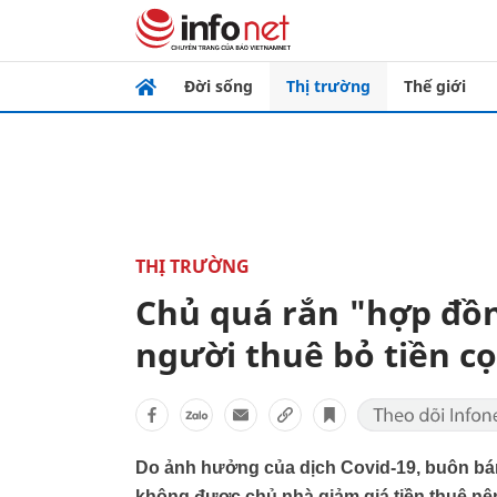
Đời sống
Thị trường
Thế giới
THỊ TRƯỜNG
Chủ quá rắn "hợp đồn
người thuê bỏ tiền c
Do ảnh hưởng của dịch Covid-19, buôn bá
không được chủ nhà giảm giá tiền thuê nên