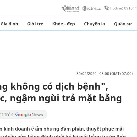
Hotline: 09161
Gia đình
Giới trẻ
Khỏe - đẹp
Chuyện lạ
Quân sự
30/04/2020 08:00 (GMT+07:00)
g không có dịch bệnh",
ọc, ngậm ngùi trả mặt bằng
n kinh doanh ế ẩm nhưng đàm phán, thuyết phục mãi
 nhiều cửa hàng đành phải trả lại mặt bằng trước thời