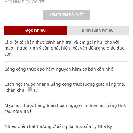
HỘI NHẬP QUỐC TẾ
XEM THÊM BÀI VIẾT
Đọc nhiều
Bình luận nhiều
Clip lột tả chân thực cảnh anh trai và em gái như 'chó với
mèo', người tinh ý còn phát hiện một vấn đề trong giáo dục
con
Bảng công thức đạo hàm nguyên hàm cơ bản cần nhớ
Cách học thuộc nhanh Bảng công thức lượng giác bằng thơ,
"thần chú"
17
Mẹo học thuộc Bảng tuần hoàn nguyên tố hóa học bằng thơ,
câu nói vui vẻ
Nhiều điểm bất thường ở bằng đại học của Lý Nhã Kỳ