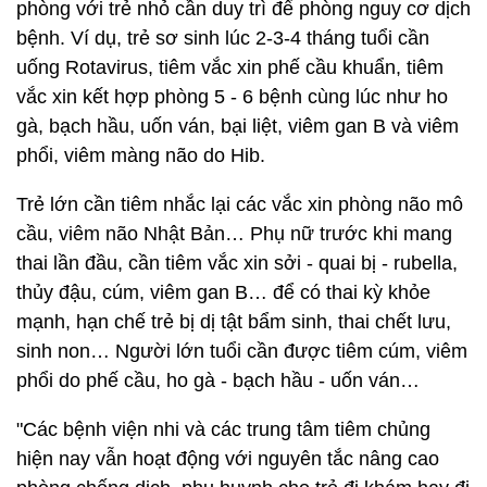
phòng với trẻ nhỏ cần duy trì để phòng nguy cơ dịch
bệnh. Ví dụ, trẻ sơ sinh lúc 2-3-4 tháng tuổi cần
uống Rotavirus, tiêm vắc xin phế cầu khuẩn, tiêm
vắc xin kết hợp phòng 5 - 6 bệnh cùng lúc như ho
gà, bạch hầu, uốn ván, bại liệt, viêm gan B và viêm
phổi, viêm màng não do Hib.
Trẻ lớn cần tiêm nhắc lại các vắc xin phòng não mô
cầu, viêm não Nhật Bản… Phụ nữ trước khi mang
thai lần đầu, cần tiêm vắc xin sởi - quai bị - rubella,
thủy đậu, cúm, viêm gan B… để có thai kỳ khỏe
mạnh, hạn chế trẻ bị dị tật bẩm sinh, thai chết lưu,
sinh non… Người lớn tuổi cần được tiêm cúm, viêm
phổi do phế cầu, ho gà - bạch hầu - uốn ván…
"Các bệnh viện nhi và các trung tâm tiêm chủng
hiện nay vẫn hoạt động với nguyên tắc nâng cao