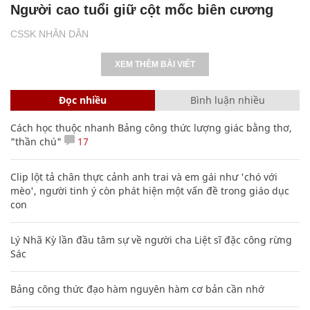
Người cao tuổi giữ cột mốc biên cương
CSSK NHÂN DÂN
XEM THÊM BÀI VIẾT
Đọc nhiều
Bình luận nhiều
Cách học thuộc nhanh Bảng công thức lượng giác bằng thơ,
"thần chú"
17
Clip lột tả chân thực cảnh anh trai và em gái như 'chó với
mèo', người tinh ý còn phát hiện một vấn đề trong giáo dục
con
Lý Nhã Kỳ lần đầu tâm sự về người cha Liệt sĩ đặc công rừng
Sác
Bảng công thức đạo hàm nguyên hàm cơ bản cần nhớ