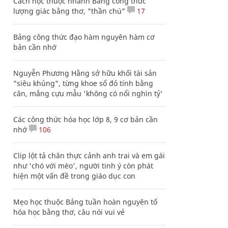
Cách học thuộc nhanh Bảng công thức
lượng giác bằng thơ, "thần chú"
17
Bảng công thức đạo hàm nguyên hàm cơ
bản cần nhớ
Nguyễn Phương Hằng sở hữu khối tài sản
"siêu khủng", từng khoe sổ đỏ tính bằng
cân, mắng cựu mẫu 'không có nổi nghìn tỷ'
Các công thức hóa học lớp 8, 9 cơ bản cần
nhớ
106
Clip lột tả chân thực cảnh anh trai và em gái
như 'chó với mèo', người tinh ý còn phát
hiện một vấn đề trong giáo dục con
Mẹo học thuộc Bảng tuần hoàn nguyên tố
hóa học bằng thơ, câu nói vui vẻ