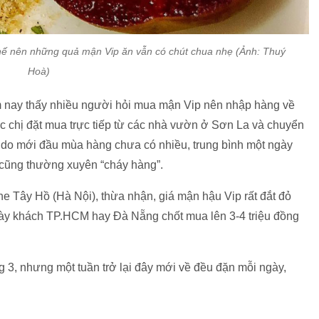
hế nên những quả mận Vip ăn vẫn có chút chua nhẹ (Ảnh: Thuý
Hoà)
 nay thấy nhiều người hỏi mua mận Vip nên nhập hàng về
c chị đặt mua trực tiếp từ các nhà vườn ở Sơn La và chuyển
, do mới đầu mùa hàng chưa có nhiều, trung bình một ngày
 cũng thường xuyên “cháy hàng”.
ne Tây Hồ (Hà Nội), thừa nhận, giá mận hậu Vip rất đắt đỏ
ày khách TP.HCM hay Đà Nẵng chốt mua lên 3-4 triệu đồng
g 3, nhưng một tuần trở lại đây mới về đều đặn mỗi ngày,