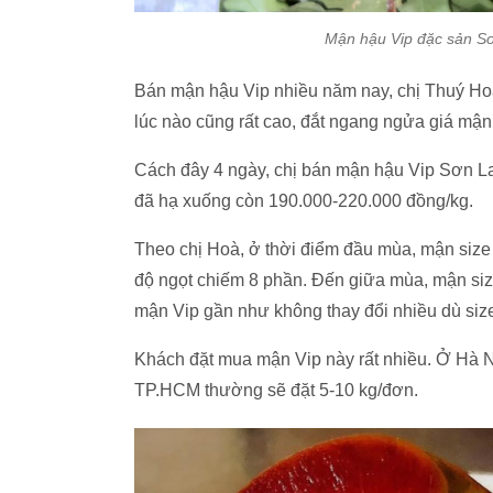
Mận hậu Vip đặc sản Sơ
Bán mận hậu Vip nhiều năm nay, chị Thuý Hoà
lúc nào cũng rất cao, đắt ngang ngửa giá mậ
Cách đây 4 ngày, chị bán mận hậu Vip Sơn La
đã hạ xuống còn 190.000-220.000 đồng/kg.
Theo chị Hoà, ở thời điểm đầu mùa, mận size
độ ngọt chiếm 8 phần. Đến giữa mùa, mận siz
mận Vip gần như không thay đổi nhiều dù size
Khách đặt mua mận Vip này rất nhiều. Ở Hà N
TP.HCM thường sẽ đặt 5-10 kg/đơn.