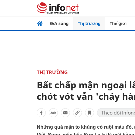
Đời sống
Thị trường
Thế giới
THỊ TRƯỜNG
Bất chấp mận ngoại l
chót vót vẫn 'cháy hà
Những quả mận to khủng có ruột màu đỏ, ă
Việt. Song, mận hậu Sơn La lại là mặt hàng