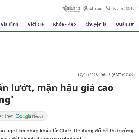
Hotline: 09161
Gia đình
Giới trẻ
Khỏe - đẹp
Chuyện lạ
Quân sự
17/04/2023 06:48 (GMT+07:00)
ấn lướt, mận hậu giá cao
ng'
n ngọt lịm nhập khẩu từ Chile, Úc đang đổ bổ thị trường
 siêu đắt khách dù giá cao chót vót.