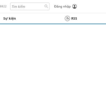
18822
Đăng nhập
Sự kiện
RSS