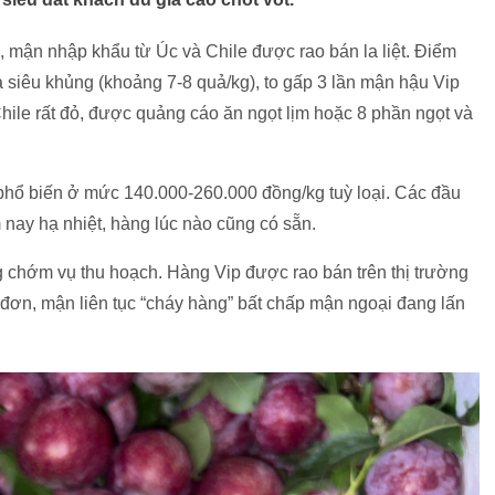
”, mận nhập khẩu từ Úc và Chile được rao bán la liệt. Điểm
ả siêu khủng (khoảng 7-8 quả/kg), to gấp 3 lần mận hậu Vip
ile rất đỏ, được quảng cáo ăn ngọt lịm hoặc 8 phần ngọt và
 phổ biến ở mức 140.000-260.000 đồng/kg tuỳ loại. Các đầu
nay hạ nhiệt, hàng lúc nào cũng có sẵn.
 chớm vụ thu hoạch. Hàng Vip được rao bán trên thị trường
t đơn, mận liên tục “cháy hàng” bất chấp mận ngoại đang lấn