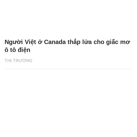
Người Việt ở Canada thắp lửa cho giấc mơ
ô tô điện
THỊ TRƯỜNG