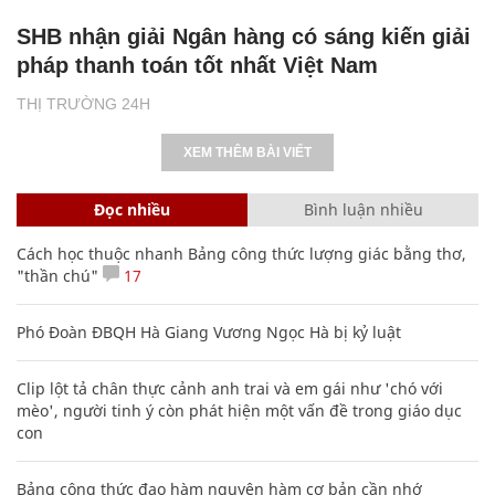
SHB nhận giải Ngân hàng có sáng kiến giải
pháp thanh toán tốt nhất Việt Nam
THỊ TRƯỜNG 24H
XEM THÊM BÀI VIẾT
Đọc nhiều
Bình luận nhiều
Cách học thuộc nhanh Bảng công thức lượng giác bằng thơ,
"thần chú"
17
Phó Đoàn ĐBQH Hà Giang Vương Ngọc Hà bị kỷ luật
Clip lột tả chân thực cảnh anh trai và em gái như 'chó với
mèo', người tinh ý còn phát hiện một vấn đề trong giáo dục
con
Bảng công thức đạo hàm nguyên hàm cơ bản cần nhớ