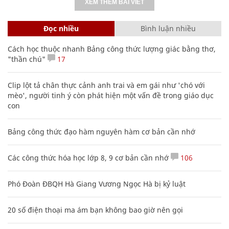
XEM THÊM BÀI VIẾT
Đọc nhiều
Bình luận nhiều
Cách học thuộc nhanh Bảng công thức lượng giác bằng thơ,
"thần chú"
17
Clip lột tả chân thực cảnh anh trai và em gái như 'chó với
mèo', người tinh ý còn phát hiện một vấn đề trong giáo dục
con
Bảng công thức đạo hàm nguyên hàm cơ bản cần nhớ
Các công thức hóa học lớp 8, 9 cơ bản cần nhớ
106
Phó Đoàn ĐBQH Hà Giang Vương Ngọc Hà bị kỷ luật
20 số điện thoại ma ám bạn không bao giờ nên gọi