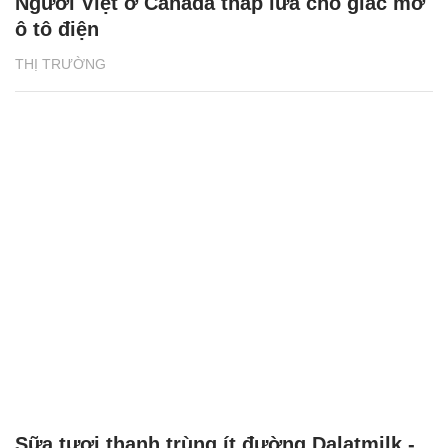
Người Việt ở Canada thắp lửa cho giấc mơ
ô tô điện
THỊ TRƯỜNG
Sữa tươi thanh trùng ít đường Dalatmilk -