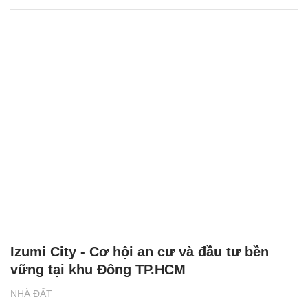
Izumi City - Cơ hội an cư và đầu tư bền
vững tại khu Đông TP.HCM
NHÀ ĐẤT