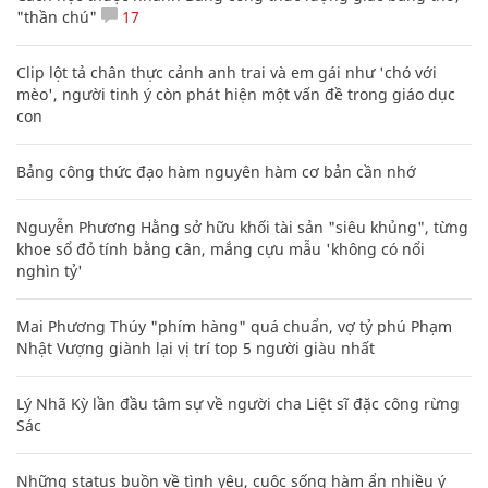
"thần chú"
17
Clip lột tả chân thực cảnh anh trai và em gái như 'chó với
mèo', người tinh ý còn phát hiện một vấn đề trong giáo dục
con
Bảng công thức đạo hàm nguyên hàm cơ bản cần nhớ
Nguyễn Phương Hằng sở hữu khối tài sản "siêu khủng", từng
khoe sổ đỏ tính bằng cân, mắng cựu mẫu 'không có nổi
nghìn tỷ'
Mai Phương Thúy "phím hàng" quá chuẩn, vợ tỷ phú Phạm
Nhật Vượng giành lại vị trí top 5 người giàu nhất
Lý Nhã Kỳ lần đầu tâm sự về người cha Liệt sĩ đặc công rừng
Sác
Những status buồn về tình yêu, cuộc sống hàm ẩn nhiều ý