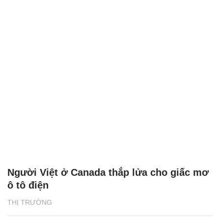
Người Việt ở Canada thắp lửa cho giấc mơ
ô tô điện
THỊ TRƯỜNG