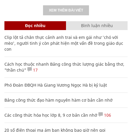
XEM THÊM BÀI VIẾT
Đọc nhiều
Bình luận nhiều
Clip lột tả chân thực cảnh anh trai và em gái như 'chó với
mèo', người tinh ý còn phát hiện một vấn đề trong giáo dục
con
Cách học thuộc nhanh Bảng công thức lượng giác bằng thơ,
"thần chú"
17
Phó Đoàn ĐBQH Hà Giang Vương Ngọc Hà bị kỷ luật
Bảng công thức đạo hàm nguyên hàm cơ bản cần nhớ
Các công thức hóa học lớp 8, 9 cơ bản cần nhớ
106
20 số điện thoại ma ám bạn không bao giờ nên gọi