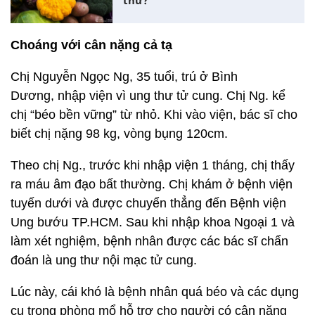
thư?
Choáng với cân nặng cả tạ
Chị Nguyễn Ngọc Ng, 35 tuổi, trú ở Bình
Dương, nhập viện vì ung thư tử cung. Chị Ng. kể
chị “béo bền vững” từ nhỏ. Khi vào viện, bác sĩ cho
biết chị nặng 98 kg, vòng bụng 120cm.
Theo chị Ng., trước khi nhập viện 1 tháng, chị thấy
ra máu âm đạo bất thường. Chị khám ở bệnh viện
tuyến dưới và được chuyển thẳng đến Bệnh viện
Ung bướu TP.HCM. Sau khi nhập khoa Ngoại 1 và
làm xét nghiệm, bệnh nhân được các bác sĩ chẩn
đoán là ung thư nội mạc tử cung.
Lúc này, cái khó là bệnh nhân quá béo và các dụng
cụ trong phòng mổ hỗ trợ cho người có cân nặng