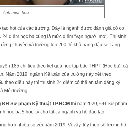
Ảnh minh họa
 tạo hot của các trường. Đây là ngành được đánh giá có cơ
ều. 24 điểm học bạ cũng là mức điểm “vạn người mơ”. Thí sinh
ường chuyên và trường top 200 thì khả năng đậu sẽ càng
tuyển 185 chỉ tiêu theo kết quả học tập bậc THPT (Học bạ): cả
án. Năm 2019, ngành Kế toán của trường này xét theo
 theo điều này thì thí sinh 24 điểm có thể an tâm đăng ký
à Môi trường.
g
ĐH Sư phạm Kỹ thuật TP.HCM
thì năm2020, ĐH Sư phạm
nh học bạ 5 học kỳ cho tất cả ngành và hệ đào tạo.
tăng hơn nhiều so với năm 2019. Vì vậy, tùy theo số lượng hồ