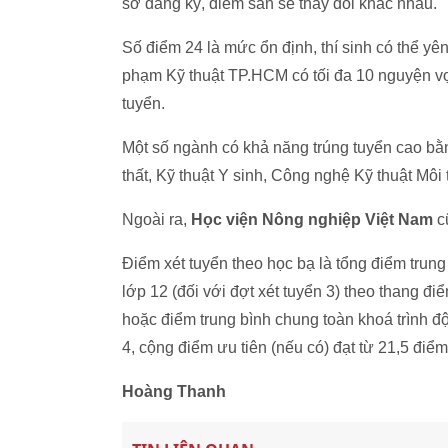
sơ đăng ký, điểm sàn sẽ thay đổi khác nhau.
Số điểm 24 là mức ổn định, thí sinh có thể y
phạm Kỹ thuật TP.HCM có tối đa 10 nguyện vọ
tuyển.
Một số ngành có khả năng trúng tuyển cao bằ
thất, Kỹ thuật Y sinh, Công nghệ Kỹ thuật Môi 
Ngoài ra,
Học viện Nông nghiệp Việt Nam
c
Điểm xét tuyển theo học bạ là tổng điểm trung
lớp 12 (đối với đợt xét tuyển 3) theo thang đ
hoặc điểm trung bình chung toàn khoá trình đ
4, cộng điểm ưu tiên (nếu có) đạt từ 21,5 điểm 
Hoàng Thanh