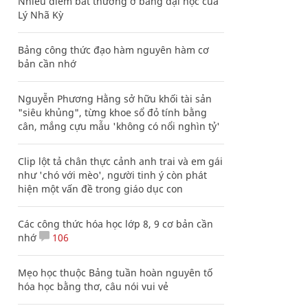
Nhiều điểm bất thường ở bằng đại học của
Lý Nhã Kỳ
Bảng công thức đạo hàm nguyên hàm cơ
bản cần nhớ
Nguyễn Phương Hằng sở hữu khối tài sản
"siêu khủng", từng khoe sổ đỏ tính bằng
cân, mắng cựu mẫu 'không có nổi nghìn tỷ'
Clip lột tả chân thực cảnh anh trai và em gái
như 'chó với mèo', người tinh ý còn phát
hiện một vấn đề trong giáo dục con
Các công thức hóa học lớp 8, 9 cơ bản cần
nhớ
106
Mẹo học thuộc Bảng tuần hoàn nguyên tố
hóa học bằng thơ, câu nói vui vẻ