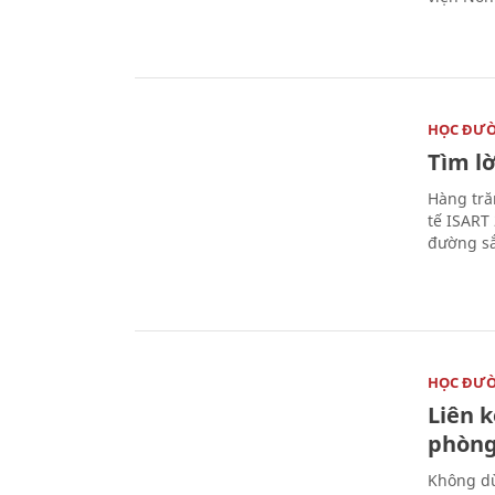
HỌC ĐƯ
Tìm lờ
Hàng tră
tế ISART
đường sắ
HỌC ĐƯ
Liên 
phòng
Không dừ