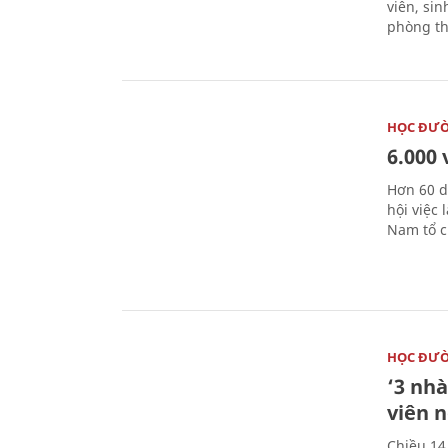
viên, si
phòng th
HỌC ĐƯ
6.000 
Hơn 60 d
hội việc
Nam tổ c
HỌC ĐƯ
‘3 nhà
viên 
Chiều 14