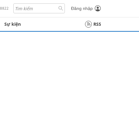
18822
Đăng nhập
Sự kiện
RSS