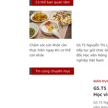
Có thể bạn quan tâm
Chăm sóc sức khỏe cần
GS.TS Nguyễn Thị 
thực hiện ngay khi cơ thể
tiếp tục giữ chức 
còn khỏe
đốc Học viện Nông
nghiệp Việt Nam
Tin cùng chuyên mục
GIÁO DỤ
GS.TS
Học v
GS.TS Ng
viện Nôn