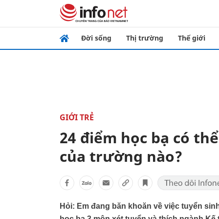
Đời sống
Thị trường
Thế giới
GIỚI TRẺ
24 điểm học bạ có th
của trường nào?
Hỏi: Em đang băn khoăn về việc tuyển sinh
học bạ 3 môn xét tuyển và thích ngành Kế 