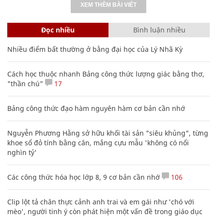
XEM THÊM BÀI VIẾT
Đọc nhiều
Bình luận nhiều
Nhiều điểm bất thường ở bằng đại học của Lý Nhã Kỳ
Cách học thuộc nhanh Bảng công thức lượng giác bằng thơ,
"thần chú"
17
Bảng công thức đạo hàm nguyên hàm cơ bản cần nhớ
Nguyễn Phương Hằng sở hữu khối tài sản "siêu khủng", từng
khoe sổ đỏ tính bằng cân, mắng cựu mẫu 'không có nổi
nghìn tỷ'
Các công thức hóa học lớp 8, 9 cơ bản cần nhớ
106
Clip lột tả chân thực cảnh anh trai và em gái như 'chó với
mèo', người tinh ý còn phát hiện một vấn đề trong giáo dục