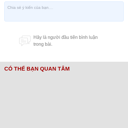
CÓ THỂ BẠN QUAN TÂM
Chăm sóc sức khỏe cần thực hiện
GS.TS Nguyễn Thị Lan ti
ngay khi cơ thể còn khỏe
chức Giám đốc Học viện
Việt Nam