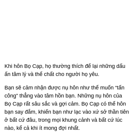
Khi hôn Bọ Cạp, họ thường thích để lại những dấu
ấn tâm lý và thể chất cho người họ yêu.
Bạn sẽ cảm nhận được nụ hôn như thể muốn “tấn
công” thẳng vào tâm hồn bạn. Những nụ hôn của
Bọ Cạp rất sâu sắc và gợi cảm. Bọ Cạp có thể hôn
bạn say đắm, khiến bạn như lạc vào xứ sở thần tiên
ở bất cứ đâu, trong mọi khung cảnh và bất cứ lúc
nào, kể cả khi ít mong đợi nhất.
Ngay cả những nụ hôn đơn giản nhất của Bọ Cạp
cũng khiến bạn “bùng nổ cảm xúc”. Vì vậy, hãy tỉnh
táo và đề phòng đầy đủ các biện pháp “phòng thủ”
của mình, nếu không bạn sẽ chao đảo, ngất ngây,
lâu ngày không xuống đất đấy!