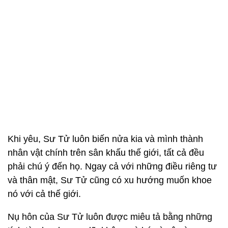
Khi yêu, Sư Tử luôn biến nửa kia và mình thành
nhân vật chính trên sân khấu thế giới, tất cả đều
phải chú ý đến họ. Ngay cả với những điều riêng tư
và thân mật, Sư Tử cũng có xu hướng muốn khoe
nó với cả thế giới.
Nụ hôn của Sư Tử luôn được miêu tả bằng những
tính từ như: hoang dã, không gò bó và vô cùng
nồng nàn. Nụ hôn của họ không bao giờ trọn vẹn
nếu không có những cái cắn chiến lược và những
cái chạm đúng lúc. Thậm chí, chúng có thể phát ra
hiệu ứng âm thanh “sống động” khiến bạn đỏ mặt.
1. Bọ Cạp