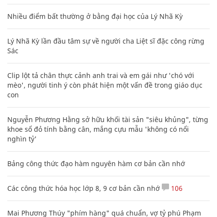
Nhiều điểm bất thường ở bằng đại học của Lý Nhã Kỳ
Lý Nhã Kỳ lần đầu tâm sự về người cha Liệt sĩ đặc công rừng
Sác
Clip lột tả chân thực cảnh anh trai và em gái như 'chó với
mèo', người tinh ý còn phát hiện một vấn đề trong giáo dục
con
Nguyễn Phương Hằng sở hữu khối tài sản "siêu khủng", từng
khoe sổ đỏ tính bằng cân, mắng cựu mẫu 'không có nổi
nghìn tỷ'
Bảng công thức đạo hàm nguyên hàm cơ bản cần nhớ
Các công thức hóa học lớp 8, 9 cơ bản cần nhớ
106
Mai Phương Thúy "phím hàng" quá chuẩn, vợ tỷ phú Phạm