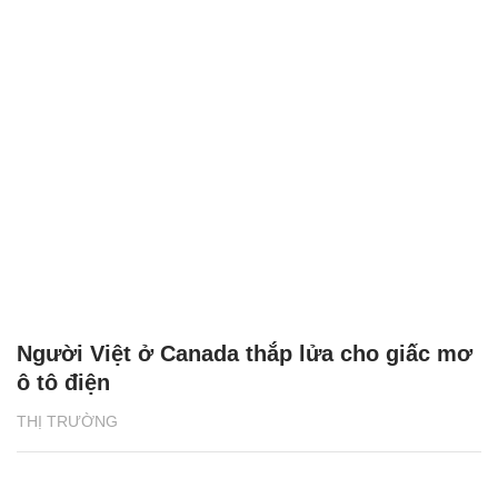
Người Việt ở Canada thắp lửa cho giấc mơ
ô tô điện
THỊ TRƯỜNG