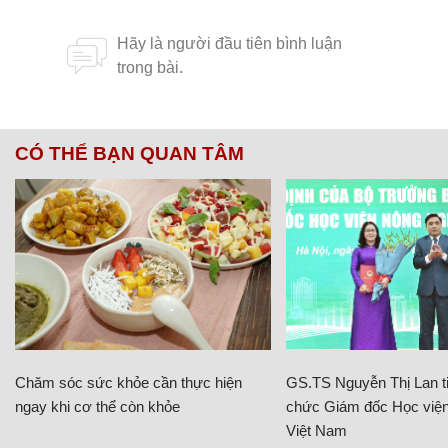
CÓ THỂ BẠN QUAN TÂM
Chăm sóc sức khỏe cần thực hiện
GS.TS Nguyễn Thị Lan ti
ngay khi cơ thể còn khỏe
chức Giám đốc Học viện
Việt Nam