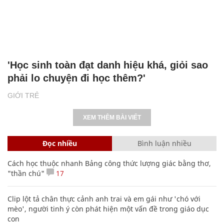
'Học sinh toàn đạt danh hiệu khá, giỏi sao
phải lo chuyện đi học thêm?'
GIỚI TRẺ
XEM THÊM BÀI VIẾT
Đọc nhiều
Bình luận nhiều
Cách học thuộc nhanh Bảng công thức lượng giác bằng thơ,
"thần chú"
17
Clip lột tả chân thực cảnh anh trai và em gái như 'chó với
mèo', người tinh ý còn phát hiện một vấn đề trong giáo dục
con