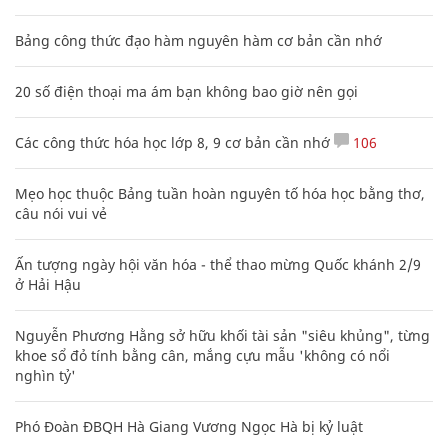
Bảng công thức đạo hàm nguyên hàm cơ bản cần nhớ
20 số điện thoại ma ám bạn không bao giờ nên gọi
Các công thức hóa học lớp 8, 9 cơ bản cần nhớ
106
Mẹo học thuộc Bảng tuần hoàn nguyên tố hóa học bằng thơ,
câu nói vui vẻ
Ấn tượng ngày hội văn hóa - thể thao mừng Quốc khánh 2/9
ở Hải Hậu
Nguyễn Phương Hằng sở hữu khối tài sản "siêu khủng", từng
khoe sổ đỏ tính bằng cân, mắng cựu mẫu 'không có nổi
nghìn tỷ'
Phó Đoàn ĐBQH Hà Giang Vương Ngọc Hà bị kỷ luật