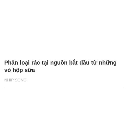
Phân loại rác tại nguồn bắt đầu từ những
vỏ hộp sữa
NHỊP SỐNG